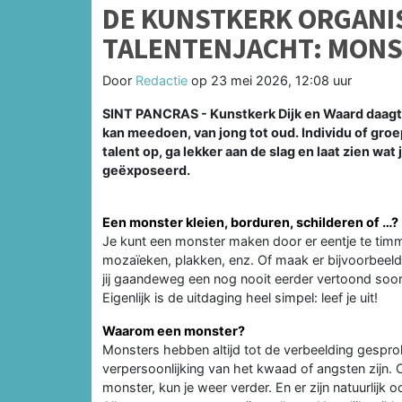
DE KUNSTKERK ORGANIS
TALENTENJACHT: MON
Door
Redactie
op
23 mei 2026, 12:08 uur
SINT PANCRAS - Kunstkerk Dijk en Waard daagt e
kan meedoen, van jong tot oud. Individu of groe
talent op, ga lekker aan de slag en laat zien wa
geëxposeerd.
Een monster kleien, borduren, schilderen of …?
Je kunt een monster maken door er eentje te timme
mozaïeken, plakken, enz. Of maak er bijvoorbeel
jij gaandeweg een nog nooit eerder vertoond soort
Eigenlijk is de uitdaging heel simpel: leef je uit!
Waarom een monster?
Monsters hebben altijd tot de verbeelding gesprok
verpersoonlijking van het kwaad of angsten zijn. 
monster, kun je weer verder. En er zijn natuurlijk 