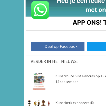
Heb je een leuke t
met on
APP ONS!
T
Deel op Facebook
VERDER IN HET NIEUWS:
Kunstroute Sint Pancras op 13 
14 september
Kunstkerk exposeert 40