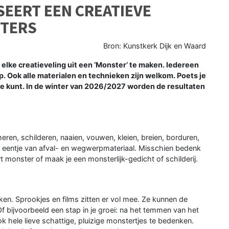
EERT EEN CREATIEVE
STERS
Bron: Kunstkerk Dijk en Waard
lke creatieveling uit een ‘Monster’ te maken. Iedereen
p. Ook alle materialen en technieken zijn welkom. Poets je
t je kunt. In de winter van 2026/2027 worden de resultaten
ren, schilderen, naaien, vouwen, kleien, breien, borduren,
d eentje van afval- en wegwerpmateriaal. Misschien bedenk
 monster of maak je een monsterlijk-gedicht of schilderij.
en. Sprookjes en films zitten er vol mee. Ze kunnen de
Of bijvoorbeeld een stap in je groei: na het temmen van het
ook hele lieve schattige, pluizige monstertjes te bedenken.