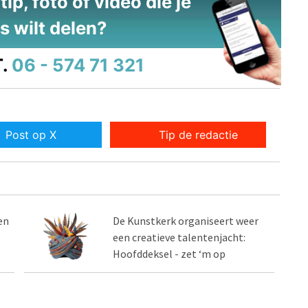
ip, foto of video die je
s wilt delen?
.
06 - 574 71 321
Post op X
Tip de redactie
en
De Kunstkerk organiseert weer
een creatieve talentenjacht:
Hoofddeksel - zet ‘m op