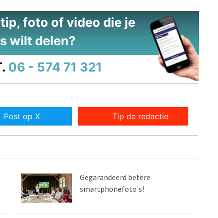
ip, foto of video die je
s wilt delen?
.
06 - 574 71 321
Post op X
Tip de redactie
Gegarandeerd betere
smartphonefoto's!