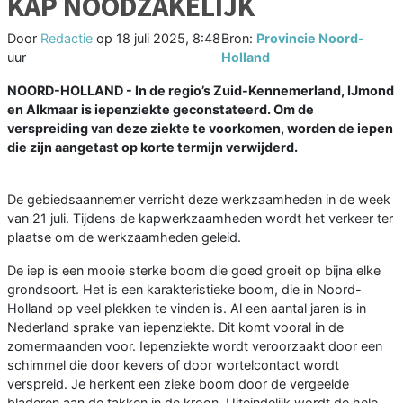
KAP NOODZAKELIJK
Door
Redactie
op
18 juli 2025, 8:48
Bron:
Provincie Noord-
uur
Holland
NOORD-HOLLAND - In de regio’s Zuid-Kennemerland, IJmond
en Alkmaar is iepenziekte geconstateerd. Om de
verspreiding van deze ziekte te voorkomen, worden de iepen
die zijn aangetast op korte termijn verwijderd.
De gebiedsaannemer verricht deze werkzaamheden in de week
van 21 juli. Tijdens de kapwerkzaamheden wordt het verkeer ter
plaatse om de werkzaamheden geleid.
De iep is een mooie sterke boom die goed groeit op bijna elke
grondsoort. Het is een karakteristieke boom, die in Noord-
Holland op veel plekken te vinden is. Al een aantal jaren is in
Nederland sprake van iepenziekte. Dit komt vooral in de
zomermaanden voor. Iepenziekte wordt veroorzaakt door een
schimmel die door kevers of door wortelcontact wordt
verspreid. Je herkent een zieke boom door de vergeelde
bladeren aan de takken in de kroon. Uiteindelijk wordt de hele