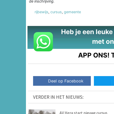
de inschrijving.
rijbewijs
,
cursus
,
gemeente
Heb je een leuke t
met on
APP ONS!
T
Deel op Facebook
VERDER IN HET NIEUWS:
AV Hera start nieuwe cursus