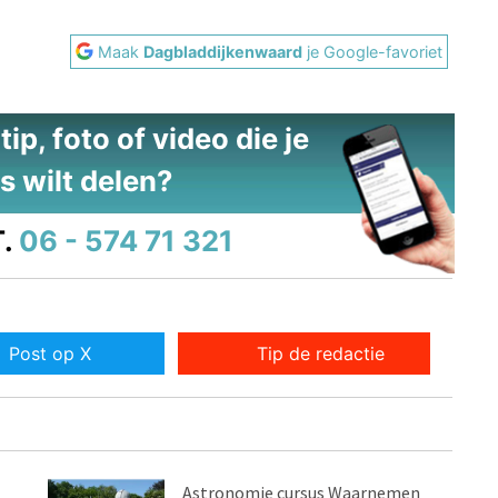
Maak
Dagbladdijkenwaard
je Google-favoriet
ip, foto of video die je
s wilt delen?
.
06 - 574 71 321
Post op X
Tip de redactie
Astronomie cursus Waarnemen