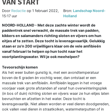
VAN START
Door
Redactie
op
1 februari 2022,
Bron:
Landschap Noord-
15:17 uur
Holland
NOORD-HOLLAND - Met deze zachte winter wordt de
paddentrek snel verwacht, de massale trek van padden,
kikkers en salamanders richting sloten en vijvers om hun
eitjes af te zetten. Deze tocht is levensgevaarlijk. Gelukkig
staan er zo'n 200 vrijwilligers klaar om de vele amfibieën
vanaf februari te helpen op hun tocht naar het
voortplantingswater. Wil je ook meehelpen?
Tevoorschijn komen
Als het weer buiten gunstig is, met een avondtemperatuur
boven de 6 graden èn vochtig weer, dan ontstaat er een
massale trek van amfibieën. Amfibieën leggen in het vroege
voorjaar vaak grote afstanden af vanaf hun overwinteringsplek
(in bos of duin) richting sloten en vijvers waar ze hun eitjes laten
bevruchten en afzetten in het water. Deze tocht is
levensgevaarlijk. Niet alleen worden er veel dieren doodgereden,
ook vallen veel dieren in straatkolken, watermeterputten of in