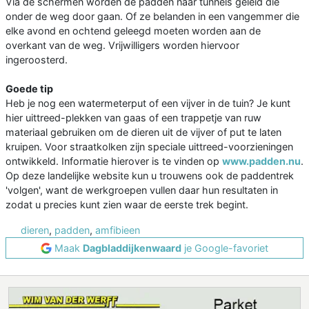
Via de schermen worden de padden naar tunnels geleid die
onder de weg door gaan. Of ze belanden in een vangemmer die
elke avond en ochtend geleegd moeten worden aan de
overkant van de weg. Vrijwilligers worden hiervoor
ingeroosterd.
Goede tip
Heb je nog een watermeterput of een vijver in de tuin? Je kunt
hier uittreed-plekken van gaas of een trappetje van ruw
materiaal gebruiken om de dieren uit de vijver of put te laten
kruipen. Voor straatkolken zijn speciale uittreed-voorzieningen
ontwikkeld. Informatie hierover is te vinden op
www.padden.nu
.
Op deze landelijke website kun u trouwens ook de paddentrek
'volgen', want de werkgroepen vullen daar hun resultaten in
zodat u precies kunt zien waar de eerste trek begint.
dieren
,
padden
,
amfibieen
Maak
Dagbladdijkenwaard
je Google-favoriet