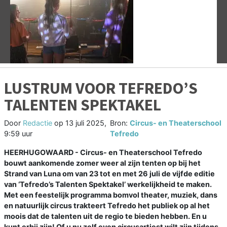
Vorige
V
LUSTRUM VOOR TEFREDO’S
TALENTEN SPEKTAKEL
Door
Redactie
op
13 juli 2025,
Bron:
Circus- en Theaterschool
9:59 uur
Tefredo
HEERHUGOWAARD - Circus- en Theaterschool Tefredo
bouwt aankomende zomer weer al zijn tenten op bij het
Strand van Luna om van 23 tot en met 26 juli de vijfde editie
van ‘Tefredo’s Talenten Spektakel’ werkelijkheid te maken.
Met een feestelijk programma bomvol theater, muziek, dans
en natuurlijk circus trakteert Tefredo het publiek op al het
moois dat de talenten uit de regio te bieden hebben. En u
kunt erbij zijn! Of u nu zelf even circusartiest wilt zijn tijdens