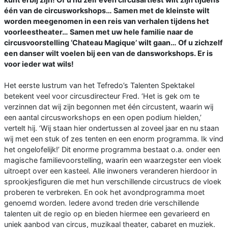
één van de circusworkshops… Samen met de kleinste wilt
worden meegenomen in een reis van verhalen tijdens het
voorleestheater… Samen met uw hele familie naar de
circusvoorstelling ‘Chateau Magique’ wilt gaan… Of u zichzelf
een danser wilt voelen bij een van de dansworkshops. Er is
voor ieder wat wils!
Het eerste lustrum van het Tefredo’s Talenten Spektakel
betekent veel voor circusdirecteur Fred. ‘Het is gek om te
verzinnen dat wij zijn begonnen met één circustent, waarin wij
een aantal circusworkshops en een open podium hielden,’
vertelt hij. ‘Wij staan hier ondertussen al zoveel jaar en nu staan
wij met een stuk of zes tenten en een enorm programma. Ik vind
het ongelofelijk!’ Dit enorme programma bestaat o.a. onder een
magische familievoorstelling, waarin een waarzegster een vloek
uitroept over een kasteel. Alle inwoners veranderen hierdoor in
sprookjesfiguren die met hun verschillende circustrucs de vloek
proberen te verbreken. En ook het avondprogramma moet
genoemd worden. Iedere avond treden drie verschillende
talenten uit de regio op en bieden hiermee een gevarieerd en
uniek aanbod van circus, muzikaal theater, cabaret en muziek.