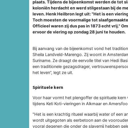
plaats. Tijdens de bijeenkomst werden de tot 
koloniën herdacht en werd stilgestaan bij de
leven. Henk Heilbron legt uit: "Het is een vierin
Toch moesten de voormalige tot slaafgemaakten
Officieel waren zij dus pas in 1873 echt vrij." Om
ervoor de viering op zondag 28 juni te houden.
Bij aanvang van de bijeenkomst vond het tradition
Sheila Landveld-Marengo. Zij woont in Amsterdam
Suriname. Ze draagt de eervolle titel van Hedi Ba
een traditionele gezagsdrager, vertrouwensperso
het leven”, legt ze uit.
Spirituele kern
Voor haar vormt het plengoffer de spirituele kern va
tijdens Keti Koti-vieringen in Alkmaar en Amersfoor
"Het is een krachtig ritueel waarbij water of een 
wordt uitgegoten als eerbetoon aan de voorouders
vooral degenen die onder de slavernij hebben ge