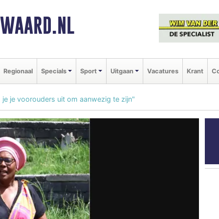
NWAARD.NL
Regionaal
Specials
Sport
Uitgaan
Vacatures
Krant
Co
 je je voorouders uit om aanwezig te zijn"