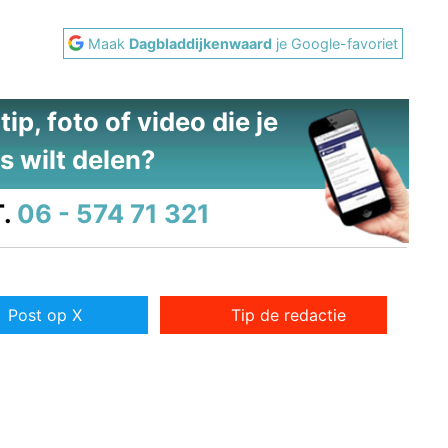
Maak
Dagbladdijkenwaard
je Google-favoriet
ip, foto of video die je
s wilt delen?
.
06 - 574 71 321
Post op X
Tip de redactie