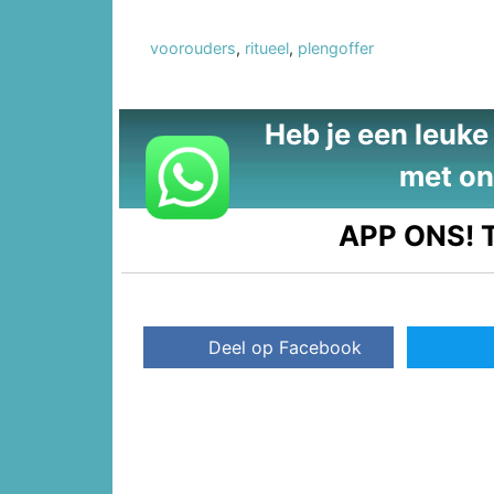
voorouders
,
ritueel
,
plengoffer
Heb je een leuke t
met on
APP ONS!
T
Deel op Facebook