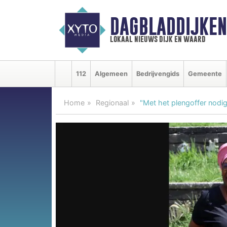
DAGBLADDIJKE
lokaal nieuws dijk en waard
112
Algemeen
Bedrijvengids
Gemeente
Home
Regionaal
"Met het plengoffer nodig