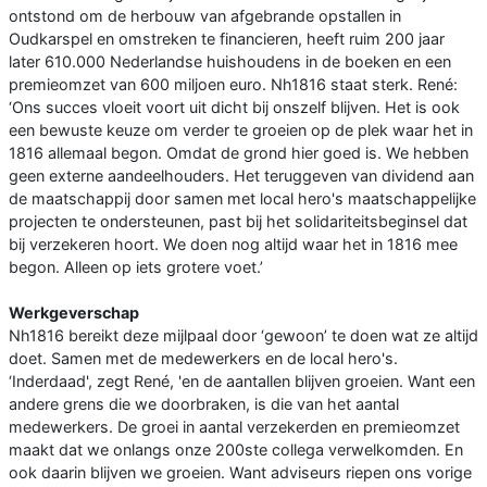
ontstond om de herbouw van afgebrande opstallen in
Oudkarspel en omstreken te financieren, heeft ruim 200 jaar
later 610.000 Nederlandse huishoudens in de boeken en een
premieomzet van 600 miljoen euro. Nh1816 staat sterk. René:
‘Ons succes vloeit voort uit dicht bij onszelf blijven. Het is ook
een bewuste keuze om verder te groeien op de plek waar het in
1816 allemaal begon. Omdat de grond hier goed is. We hebben
geen externe aandeelhouders. Het teruggeven van dividend aan
de maatschappij door samen met local hero's maatschappelijke
projecten te ondersteunen, past bij het solidariteitsbeginsel dat
bij verzekeren hoort. We doen nog altijd waar het in 1816 mee
begon. Alleen op iets grotere voet.’
Werkgeverschap
Nh1816 bereikt deze mijlpaal door ‘gewoon’ te doen wat ze altijd
doet. Samen met de medewerkers en de local hero's.
‘Inderdaad', zegt René, 'en de aantallen blijven groeien. Want een
andere grens die we doorbraken, is die van het aantal
medewerkers. De groei in aantal verzekerden en premieomzet
maakt dat we onlangs onze 200ste collega verwelkomden. En
ook daarin blijven we groeien. Want adviseurs riepen ons vorige