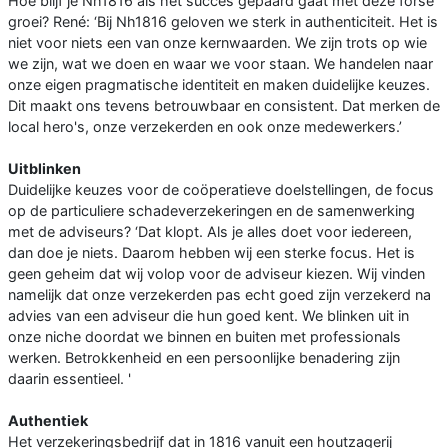
Hoe blijf je Nh1816 als het succes gepaard gaat met deze forse
groei? René: ‘Bij Nh1816 geloven we sterk in authenticiteit. Het is
niet voor niets een van onze kernwaarden. We zijn trots op wie
we zijn, wat we doen en waar we voor staan. We handelen naar
onze eigen pragmatische identiteit en maken duidelijke keuzes.
Dit maakt ons tevens betrouwbaar en consistent. Dat merken de
local hero's, onze verzekerden en ook onze medewerkers.’
Uitblinken
Duidelijke keuzes voor de coöperatieve doelstellingen, de focus
op de particuliere schadeverzekeringen en de samenwerking
met de adviseurs? ‘Dat klopt. Als je alles doet voor iedereen,
dan doe je niets. Daarom hebben wij een sterke focus. Het is
geen geheim dat wij volop voor de adviseur kiezen. Wij vinden
namelijk dat onze verzekerden pas echt goed zijn verzekerd na
advies van een adviseur die hun goed kent. We blinken uit in
onze niche doordat we binnen en buiten met professionals
werken. Betrokkenheid en een persoonlijke benadering zijn
daarin essentieel. '
Authentiek
Het verzekeringsbedrijf dat in 1816 vanuit een houtzagerij