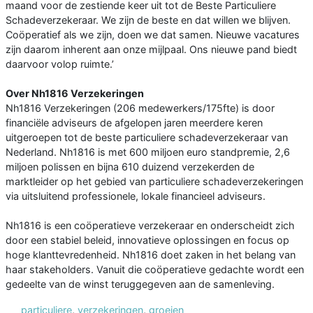
maand voor de zestiende keer uit tot de Beste Particuliere
Schadeverzekeraar. We zijn de beste en dat willen we blijven.
Coöperatief als we zijn, doen we dat samen. Nieuwe vacatures
zijn daarom inherent aan onze mijlpaal. Ons nieuwe pand biedt
daarvoor volop ruimte.’
Over Nh1816 Verzekeringen
Nh1816 Verzekeringen (206 medewerkers/175fte) is door
financiële adviseurs de afgelopen jaren meerdere keren
uitgeroepen tot de beste particuliere schadeverzekeraar van
Nederland. Nh1816 is met 600 miljoen euro standpremie, 2,6
miljoen polissen en bijna 610 duizend verzekerden de
marktleider op het gebied van particuliere schadeverzekeringen
via uitsluitend professionele, lokale financieel adviseurs.
Nh1816 is een coöperatieve verzekeraar en onderscheidt zich
door een stabiel beleid, innovatieve oplossingen en focus op
hoge klanttevredenheid. Nh1816 doet zaken in het belang van
haar stakeholders. Vanuit die coöperatieve gedachte wordt een
gedeelte van de winst teruggegeven aan de samenleving.
particuliere
,
verzekeringen
,
groeien