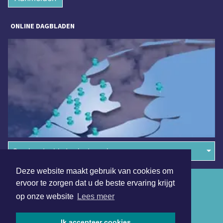
ONLINE DAGBLADEN
Overige dagbladen in de regio
Deze website maakt gebruik van cookies om
Algemene voorwaarden
ervoor te zorgen dat u de beste ervaring krijgt
op onze website
Lees meer
Disclaimer
Privacy Statement
Ik accepteer cookies