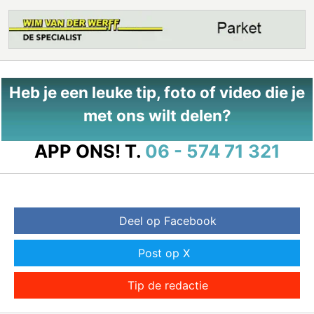
Heb je een leuke tip, foto of video die je
met ons wilt delen?
APP ONS!
T.
06 - 574 71 321
Deel op Facebook
Post op X
Tip de redactie