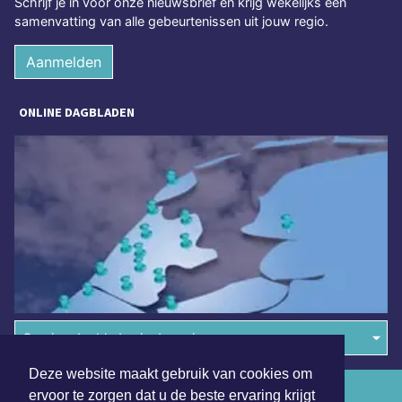
Schrijf je in voor onze nieuwsbrief en krijg wekelijks een
samenvatting van alle gebeurtenissen uit jouw regio.
Aanmelden
ONLINE DAGBLADEN
Overige dagbladen in de regio
Deze website maakt gebruik van cookies om
Algemene voorwaarden
ervoor te zorgen dat u de beste ervaring krijgt