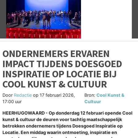
Vorige
V
ONDERNEMERS ERVAREN
IMPACT TIJDENS DOESGOED
INSPIRATIE OP LOCATIE BIJ
COOL KUNST & CULTUUR
Door
Redactie
op
17 februari 2026,
Bron:
Cool Kunst &
17:00 uur
Cultuur
HEERHUGOWAARD - Op donderdag 12 februari opende Cool
kunst & cultuur de deuren voor tachtig maatschappelijk
betrokken ondernemers tijdens Doesgoed Inspiratie op
Locatie. Een middag waarin ontmoeting, inspiratie en