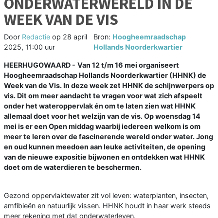
ONDERWATERWERELD IN DE
WEEK VAN DE VIS
Door
Redactie
op
28 april
Bron:
Hoogheemraadschap
2025, 11:00 uur
Hollands Noorderkwartier
HEERHUGOWAARD -
Van 12 t/m 16 mei organiseert
Hoogheemraadschap Hollands Noorderkwartier (HHNK) de
Week van de Vis. In deze week zet HHNK de schijnwerpers op
vis. Dit om meer aandacht te vragen voor wat zich afspeelt
onder het wateroppervlak én om te laten zien wat HHNK
allemaal doet voor het welzijn van de vis. Op woensdag 14
mei is er een Open middag waarbij iedereen welkom is om
meer te leren over de fascinerende wereld onder water. Jong
en oud kunnen meedoen aan leuke activiteiten, de opening
van de nieuwe expositie bijwonen en ontdekken wat HHNK
doet om de waterdieren te beschermen.
Gezond oppervlaktewater zit vol leven: waterplanten, insecten,
amfibieën en natuurlijk vissen. HHNK houdt in haar werk steeds
meer rekening met dat onderwaterleven.