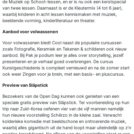
de Muziek op Schoot-lessen, en er is nu ook een kerstspecial
van twee lessen. Daarnaast is er de Kleutermix (4 tot 6 jaar),
waarbij kinderen in acht lessen kennismaken met muziek,
beeldende vorming, kinderliteratuur en theater.
Aanbod voor volwassenen
Voor volwassenen biedt Cool naast de populaire cursussen
zoals Fotografie, Keramiek en Tekenen & schilderen ook nieuw
aanbod. Bij Pak je podium leer je alles over storytelling, jezelf
presenteren en je verhaal goed overbrengen. De cursus
Kunstgeschiedenis is compleet vernieuwd en na de zomer start
ook weer Zingen voor je brein, met een basis- en pluscursus.
Preview van Släpstick
Bezoekers van de Open Dag kunnen ook genieten van een
speciale gratis preview van Släpstick. Ter voorbereiding op hun
trip naar Zuid-Korea oefenen vier van de vijf mannen namelijk
hun nieuwe voorstelling Schërzo in de kleine zaal. Verwacht
kolderieke komedie met beeldschone en ontroerende muziek,
waarbij alles gigantisch uit de hand loopt maar uiteindelijk op z’n
pootjes terechtkomt. Na afloop van de voorstelling staat er een