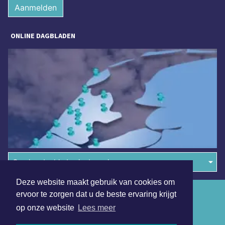
Aanmelden
ONLINE DAGBLADEN
Overige dagbladen in de regio
Deze website maakt gebruik van cookies om
Algemene voorwaarden
ervoor te zorgen dat u de beste ervaring krijgt
op onze website
Lees meer
Disclaimer