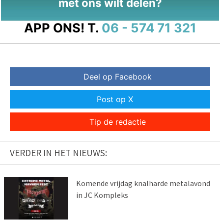
met ons wilt delen?
APP ONS!
T.
06 - 574 71 321
Deel op Facebook
Post op X
Tip de redactie
VERDER IN HET NIEUWS:
Komende vrijdag knalharde metalavond
in JC Kompleks