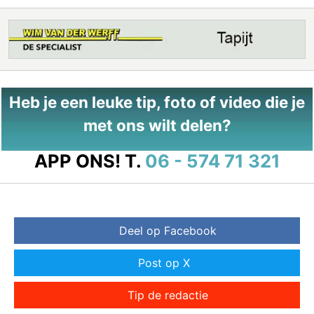
Heb je een leuke tip, foto of video die je
met ons wilt delen?
APP ONS!
T.
06 - 574 71 321
Deel op Facebook
Post op X
Tip de redactie