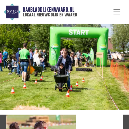
DAGBLADDIJKENWAARD.NL
lokaal nieuws dijk en waard