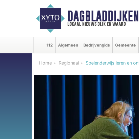
DAGBLADDIJKE
lokaal nieuws dijk en waard
112
Algemeen
Bedrijvengids
Gemeente
Home
Regionaal
Spelenderwijs leren en on