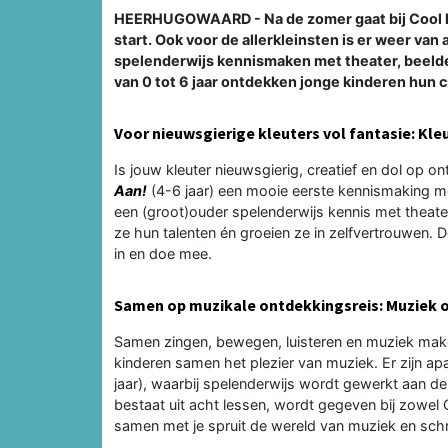
HEERHUGOWAARD - Na de zomer gaat bij Cool ku
start. Ook voor de allerkleinsten is er weer va
spelenderwijs kennismaken met theater, beeld
van 0 tot 6 jaar ontdekken jonge kinderen hun c
Voor nieuwsgierige kleuters vol fantasie: Kleu
Is jouw kleuter nieuwsgierig, creatief en dol op 
Aan!
(4-6 jaar) een mooie eerste kennismaking me
een (groot)ouder spelenderwijs kennis met theate
ze hun talenten én groeien ze in zelfvertrouwen. 
in en doe mee.
Samen op muzikale ontdekkingsreis: Muziek op
Samen zingen, bewegen, luisteren en muziek make
kinderen samen het plezier van muziek. Er zijn a
jaar), waarbij spelenderwijs wordt gewerkt aan d
bestaat uit acht lessen, wordt gegeven bij zowel 
samen met je spruit de wereld van muziek en schrij