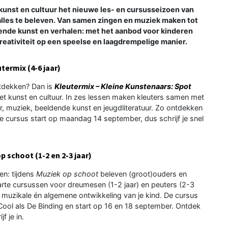
nst en cultuur het nieuwe les- en cursusseizoen van
n alles te beleven. Van samen zingen en muziek maken tot
ende kunst en verhalen: met het aanbod voor kinderen
reativiteit op een speelse en laagdrempelige manier.
termix (4-6 jaar)
ontdekken? Dan is
Kleutermix – Kleine Kunstenaars: Spot
t kunst en cultuur. In zes lessen maken kleuters samen met
r, muziek, beeldende kunst en jeugdliteratuur. Zo ontdekken
De cursus start op maandag 14 september, dus schrijf je snel
 schoot (1-2 en 2-3 jaar)
n: tijdens
Muziek op schoot
beleven (groot)ouders en
parte cursussen voor dreumesen (1-2 jaar) en peuters (2-3
e muzikale én algemene ontwikkeling van je kind. De cursus
Cool als De Binding en start op 16 en 18 september. Ontdek
f je in.