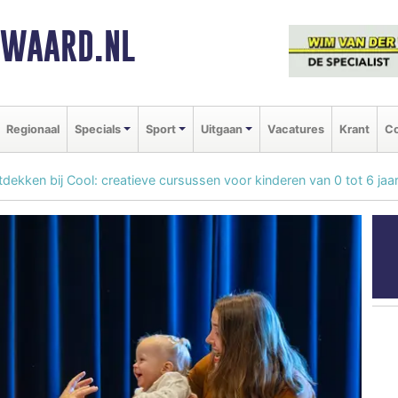
NWAARD.NL
Regionaal
Specials
Sport
Uitgaan
Vacatures
Krant
Co
tdekken bij Cool: creatieve cursussen voor kinderen van 0 tot 6 jaa