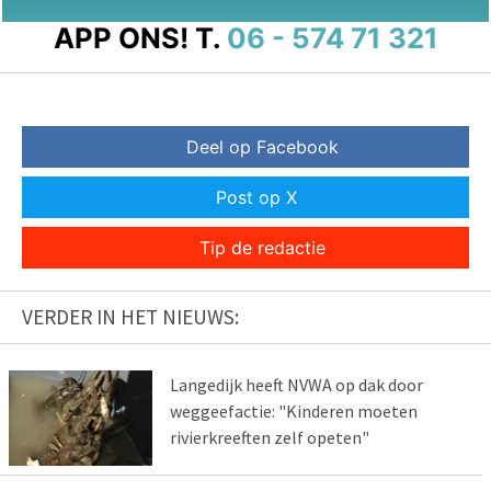
APP ONS!
T.
06 - 574 71 321
Deel op Facebook
Post op X
Tip de redactie
VERDER IN HET NIEUWS:
Langedijk heeft NVWA op dak door
weggeefactie: "Kinderen moeten
rivierkreeften zelf opeten"