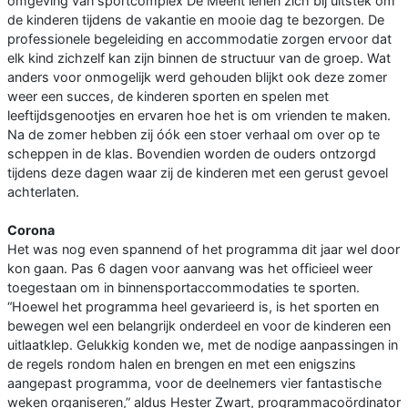
omgeving van sportcomplex De Meent lenen zich bij uitstek om
de kinderen tijdens de vakantie en mooie dag te bezorgen. De
professionele begeleiding en accommodatie zorgen ervoor dat
elk kind zichzelf kan zijn binnen de structuur van de groep. Wat
anders voor onmogelijk werd gehouden blijkt ook deze zomer
weer een succes, de kinderen sporten en spelen met
leeftijdsgenootjes en ervaren hoe het is om vrienden te maken.
Na de zomer hebben zij óók een stoer verhaal om over op te
scheppen in de klas. Bovendien worden de ouders ontzorgd
tijdens deze dagen waar zij de kinderen met een gerust gevoel
achterlaten.
Corona
Het was nog even spannend of het programma dit jaar wel door
kon gaan. Pas 6 dagen voor aanvang was het officieel weer
toegestaan om in binnensportaccommodaties te sporten.
“Hoewel het programma heel gevarieerd is, is het sporten en
bewegen wel een belangrijk onderdeel en voor de kinderen een
uitlaatklep. Gelukkig konden we, met de nodige aanpassingen in
de regels rondom halen en brengen en met een enigszins
aangepast programma, voor de deelnemers vier fantastische
weken organiseren,” aldus Hester Zwart, programmacoördinator