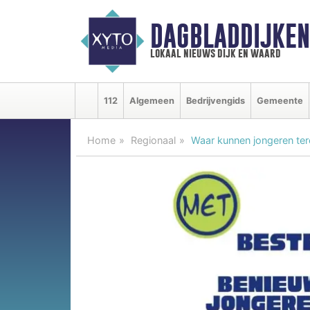
DAGBLADDIJKE
lokaal nieuws dijk en waard
112
Algemeen
Bedrijvengids
Gemeente
Home
Regionaal
Waar kunnen jongeren ter