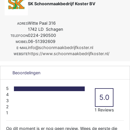
SK Schoonmaakbedrijf Koster BV
Witte Paal 316
ADRES
1742 LD Schagen
0224-290500
TELEFOON
06-51392609
MOBIEL
info@schoonmaakbedrijfkoster.nl
E-MAIL
https://www.schoonmaakbedrijfkoster.nl/
WEBSITE
Beoordelingen
5
4
5.0
3
2
1 Reviews
1
Op dit moment is er nog geen review. Wees de eerste die