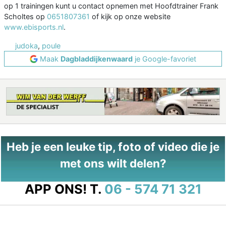
op 1 trainingen kunt u contact opnemen met Hoofdtrainer Frank
Scholtes op
0651807361
of kijk op onze website
www.ebisports.nl
.
judoka
,
poule
Maak
Dagbladdijkenwaard
je Google-favoriet
Heb je een leuke tip, foto of video die je
met ons wilt delen?
APP ONS!
T.
06 - 574 71 321