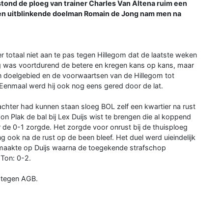
stond de ploeg van trainer Charles Van Altena ruim een
een uitblinkende doelman Romain de Jong nam men na
r totaal niet aan te pas tegen Hillegom dat de laatste weken
eg was voortdurend de betere en kregen kans op kans, maar
jn doelgebied en de voorwaartsen van de Hillegom tot
Eenmaal werd hij ook nog eens gered door de lat.
hter had kunnen staan sloeg BOL zelf een kwartier na rust
n Plak de bal bij Lex Duijs wist te brengen die al koppend
or de 0-1 zorgde. Het zorgde voor onrust bij de thuisploeg
g ook na de rust op de been bleef. Het duel werd uieindelijk
 maakte op Duijs waarna de toegekende strafschop
 Ton: 0-2.
 tegen AGB.