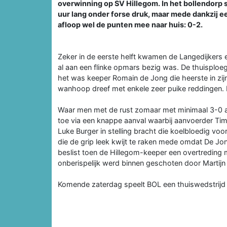
overwinning op SV Hillegom. In het bollendorp 
uur lang onder forse druk, maar mede dankzij 
afloop wel de punten mee naar huis: 0-2.
Zeker in de eerste helft kwamen de Langedijkers e
al aan een flinke opmars bezig was. De thuisplo
het was keeper Romain de Jong die heerste in zi
wanhoop dreef met enkele zeer puike reddingen. 
Waar men met de rust zomaar met minimaal 3-0 ac
toe via een knappe aanval waarbij aanvoerder Timo
Luke Burger in stelling bracht die koelbloedig vo
die de grip leek kwijt te raken mede omdat De Jon
beslist toen de Hillegom-keeper een overtreding
onberispelijk werd binnen geschoten door Martijn
Komende zaterdag speelt BOL een thuiswedstrijd