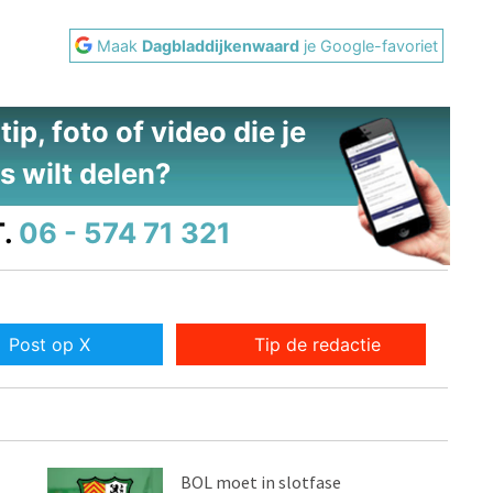
Maak
Dagbladdijkenwaard
je Google-favoriet
ip, foto of video die je
s wilt delen?
.
06 - 574 71 321
Post op X
Tip de redactie
BOL moet in slotfase