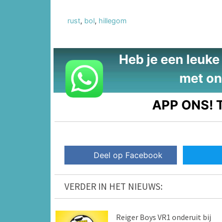
rust
,
bol
,
hillegom
Heb je een leuke t
met on
APP ONS!
T
Deel op Facebook
VERDER IN HET NIEUWS:
Reiger Boys VR1 onderuit bij