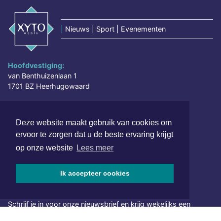
|
Nieuws | Sport | Evenementen
Hoofdvestiging:
van Benthuizenlaan 1
1701 BZ Heerhugowaard
072 8200 600
redactie@xyto.nl
Deze website maakt gebruik van cookies om
www.xyto.nl
ervoor te zorgen dat u de beste ervaring krijgt
op onze website
Lees meer
SOCIAL MEDIA
Ik accepteer cookies
NIEUWSBRIEF AANMELDEN
Schrijf je in voor onze nieuwsbrief en krijg wekelijks een
samenvatting van alle gebeurtenissen uit jouw regio.