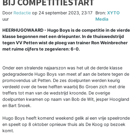
BIJ COMPETITIESTART
Door
Redactie
op
24 september 2023, 23:17
Bron:
XYTO
uur
Media
HEERHUGOWAARD - Hugo Boys is de competitie in de vierde
klasse begonnen met een driepunter. In de thuiswedstrijd
tegen VV Petten wist de ploeg van trainer Ron Weinbrecher
met ruime cijfers te zegevieren: 6-0.
Onder een stralende najaarszon was het uit de derde klasse
gedegradeerde Hugo Boys van meet af aan de betere tegen de
promovendus uit Petten. De zes doelpunten werden keurig
verdeeld over de twee helften waarbij Bo Groen zich met drie
treffers tot man van de wedstrijd kroonde. De overige
doelpunten kwamen op naam van Bob de Wit, jesper Hoogland
en Bart Snoek.
Hugo Boys heeft komend weekend gelik al een vrije speelronde
en speelt op 8 oktober opnieuw thuis als De Koog op bezoek
komt.