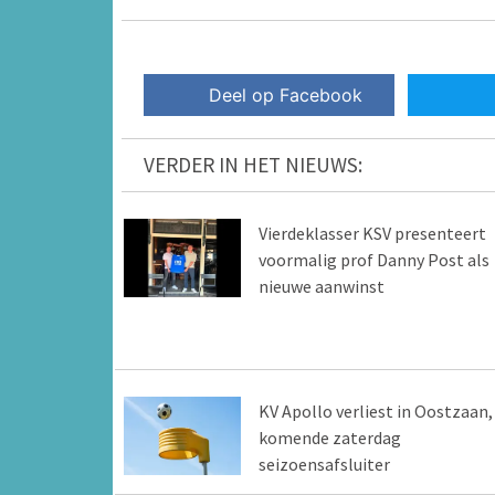
Deel op Facebook
VERDER IN HET NIEUWS:
Vierdeklasser KSV presenteert
voormalig prof Danny Post als
nieuwe aanwinst
KV Apollo verliest in Oostzaan,
komende zaterdag
seizoensafsluiter