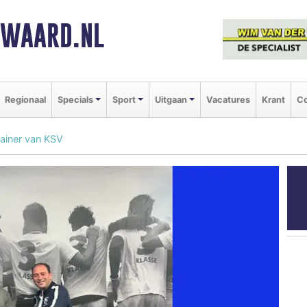
NWAARD.NL
Regionaal
Specials
Sport
Uitgaan
Vacatures
Krant
Co
ainer van KSV