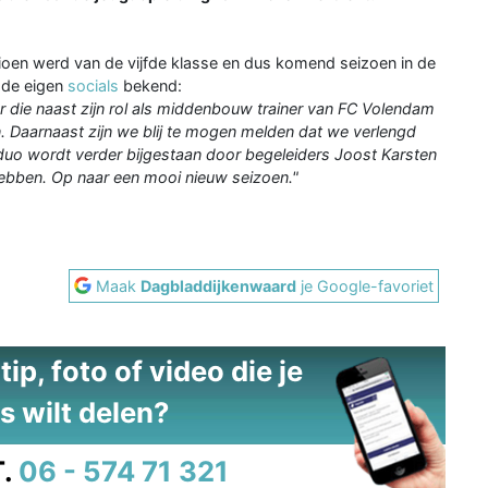
oen werd van de vijfde klasse en dus komend seizoen in de
 de eigen
socials
bekend:
er die naast zijn rol als middenbouw trainer van FC Volendam
n. Daarnaast zijn we blij te mogen melden dat we verlengd
 duo wordt verder bijgestaan door begeleiders Joost Karsten
hebben. Op naar een mooi nieuw seizoen."
Maak
Dagbladdijkenwaard
je Google-favoriet
ip, foto of video die je
s wilt delen?
.
06 - 574 71 321