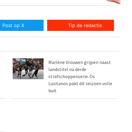
Post op X
Tip de redactie
Marlène Vrouwen grijpen naast
landstitel na derde
strafschoppenserie. Os
Lusitanos pakt dit seizoen volle
buit