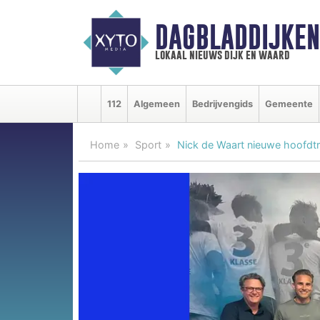
DAGBLADDIJKE
lokaal nieuws dijk en waard
112
Algemeen
Bedrijvengids
Gemeente
Home
Sport
Nick de Waart nieuwe hoofdtr