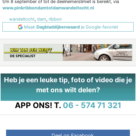
t/m 8 september of tot de deelnemerslimiet is bereikt, via
www.pinkribbondamtotdamwandeltocht.nl
wandeltocht
,
dam
,
ribbon
Maak
Dagbladdijkenwaard
je Google-favoriet
Heb je een leuke tip, foto of video die je
met ons wilt delen?
APP ONS!
T.
06 - 574 71 321
Deel op Facebook