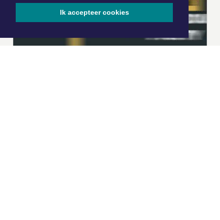
Ik accepteer cookies
|
Nieuws | Sport | Evenementen
Hoofdvestiging:
van Benthuizenlaan 1
1701 BZ Heerhugowaard
072 8200 600
redactie@xyto.nl
www.xyto.nl