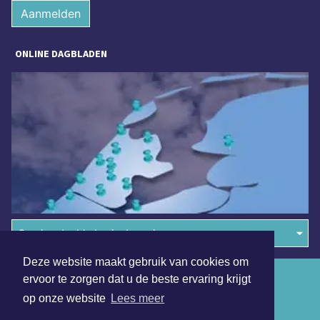
Aanmelden
ONLINE DAGBLADEN
Overige dagbladen in de regio
Deze website maakt gebruik van cookies om
Algemene voorwaarden
ervoor te zorgen dat u de beste ervaring krijgt
op onze website
Lees meer
Disclaimer