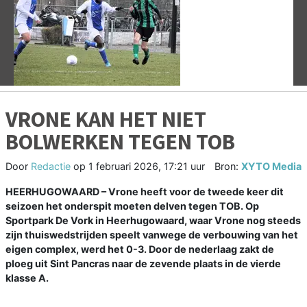
Vorige
V
VRONE KAN HET NIET
BOLWERKEN TEGEN TOB
Door
Redactie
op
1 februari 2026, 17:21 uur
Bron:
XYTO Media
HEERHUGOWAARD
– Vrone heeft voor de tweede keer dit
seizoen het onderspit moeten delven tegen TOB. Op
Sportpark De Vork in Heerhugowaard, waar Vrone nog steeds
zijn thuiswedstrijden speelt vanwege de verbouwing van het
eigen complex, werd het 0-3. Door de nederlaag zakt de
ploeg uit Sint Pancras naar de zevende plaats in de vierde
klasse A.