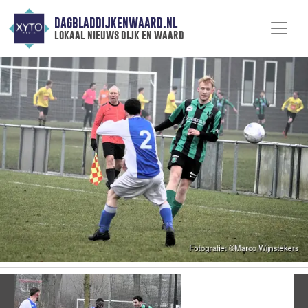
DAGBLADDIJKENWAARD.NL
lokaal nieuws dijk en waard