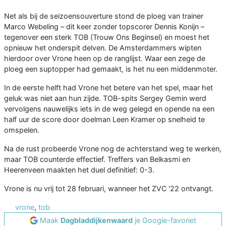
Net als bij de seizoensouverture stond de ploeg van trainer
Marco Webeling – dit keer zonder topscorer Dennis Konijn –
tegenover een sterk TOB (Trouw Ons Beginsel) en moest het
opnieuw het onderspit delven. De Amsterdammers wipten
hierdoor over Vrone heen op de ranglijst. Waar een zege de
ploeg een suptopper had gemaakt, is het nu een middenmoter.
In de eerste helft had Vrone het betere van het spel, maar het
geluk was niet aan hun zijde. TOB-spits Sergey Gemin werd
vervolgens nauwelijks iets in de weg gelegd en opende na een
half uur de score door doelman Leen Kramer op snelheid te
omspelen.
Na de rust probeerde Vrone nog de achterstand weg te werken,
maar TOB counterde effectief. Treffers van Belkasmi en
Heerenveen maakten het duel definitief: 0-3.
Vrone is nu vrij tot 28 februari, wanneer het ZVC '22 ontvangt.
vrone
,
tob
Maak
Dagbladdijkenwaard
je Google-favoriet