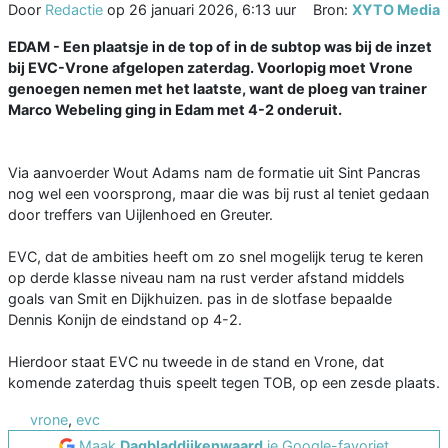
Door
Redactie
op
26 januari 2026, 6:13 uur
Bron:
XYTO Media
EDAM - Een plaatsje in de top of in de subtop was bij de inzet
bij EVC-Vrone afgelopen zaterdag. Voorlopig moet Vrone
genoegen nemen met het laatste, want de ploeg van trainer
Marco Webeling ging in Edam met 4-2 onderuit.
Via aanvoerder Wout Adams nam de formatie uit Sint Pancras
nog wel een voorsprong, maar die was bij rust al teniet gedaan
door treffers van Uijlenhoed en Greuter.
EVC, dat de ambities heeft om zo snel mogelijk terug te keren
op derde klasse niveau nam na rust verder afstand middels
goals van Smit en Dijkhuizen. pas in de slotfase bepaalde
Dennis Konijn de eindstand op 4-2.
Hierdoor staat EVC nu tweede in de stand en Vrone, dat
komende zaterdag thuis speelt tegen TOB, op een zesde plaats.
vrone
,
evc
Maak
Dagbladdijkenwaard
je Google-favoriet