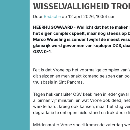
WISSELVALLIGHEID TRO
Door
Redactie
op
12 april 2026, 10:54 uur
HEERHUGOWAARD - Wellicht dat het te maken hee
het eigen complex speelt, maar nog steeds op 
Marco Webeling is zonder twijfel de meest wis
glansrijk werd gewonnen van koploper DZS, daa
OSV: 0-1.
Feit is dat Vrone op het voormalige complex van
dit seizoen en men snakt komend seizoen dan ook
thuisbasis in Sint Pancras.
Tegen hekkensluiter OSV keek men in ieder geval
al binnen vijf minuten, en wat Vrone ook deed, het
werkte hard, kreeg ook kansen, maar het stug ve
degradatie te ontlopen hield stand en trok door di
Middenmoter Vrone speelt komende zaterdag weer