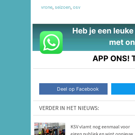
vrone
,
seizoen
,
osv
Heb je een leuke t
met on
APP ONS!
T
Deel op Facebook
VERDER IN HET NIEUWS:
KSV vlamt nog eenmaal voor
eigen publiek en wint opnieuw