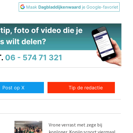
Maak
Dagbladdijkenwaard
je Google-favoriet
ip, foto of video die je
s wilt delen?
.
06 - 574 71 321
Post op X
Tip de redactie
Vrone verrast met zege bij
koploper, Konijn scoort viermaal