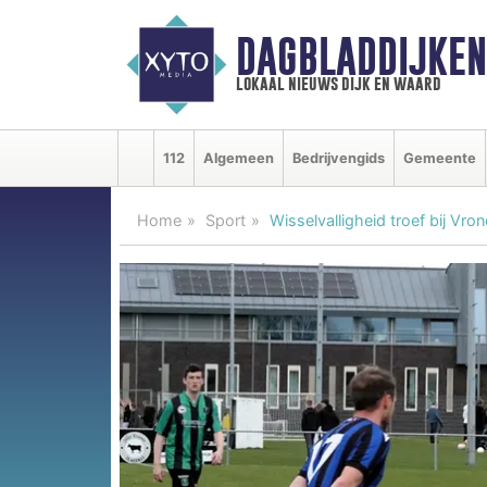
DAGBLADDIJKE
lokaal nieuws dijk en waard
112
Algemeen
Bedrijvengids
Gemeente
Home
Sport
Wisselvalligheid troef bij Vron