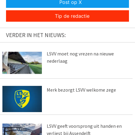
Post op X
Tip de redactie
VERDER IN HET NIEUWS:
LSVV moet nog vrezen na nieuwe
nederlaag
Merk bezorgt LSVV welkome zege
LSVV geeft voorsprong uit handen en
verliest bij Assendelft