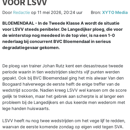
VOOR LSVV
Door
Redactie
op
11 mei 2026, 20:24 uur
Bron:
XYTO Media
BLOEMENDAAL - In de Tweede Klasse A wordt de situatie
voor LSVV steeds penibeler. De Langedijker ploeg, die voor
de winterstop nog meedeed in de top vier, is na een 1-0
nederlaag bij concurrent BVC Bloemendaal in serieus
degradatiegevaar gekomen.
De ploeg van trainer Johan Rutz kent een desastreuse tweede
periode waarin in tien wedstrijden slechts vijf punten werden
gepakt. Ook bij BVC Bloemendaal ging het mis alwaar Van den
Boogaard halverwege de eerste helft de enige treffer van de
wedstrijd scoorde. Nadien kreeg LSVV wel kansen om de score
gelijk te trekken, maar het gebrek aan scherpte is al langer een
probleem bij de Langedijkers en dus keerde men wederom met
lege handen huiswaarts.
LSVV heeft nu nog twee wedstrijden om het vege lijf te redden,
waarvan de eerste komende zondag op eigen veld tegen SVA.