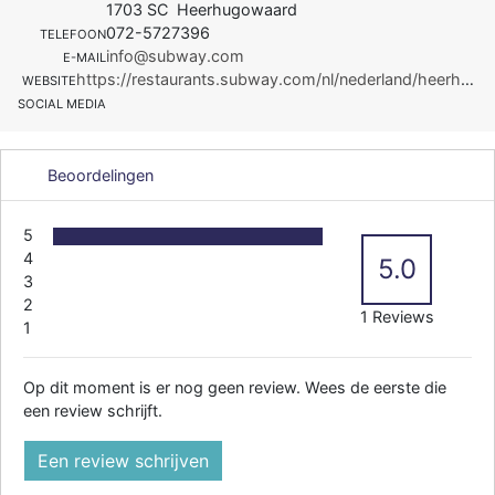
1703 SC Heerhugowaard
072-5727396
TELEFOON
info@subway.com
E-MAIL
https://restaurants.subway.com/nl/nederland/heerhugowaard/middenwaard-145
WEBSITE
SOCIAL MEDIA
Beoordelingen
5
4
5.0
3
2
1 Reviews
1
Op dit moment is er nog geen review. Wees de eerste die
een review schrijft.
Een review schrijven