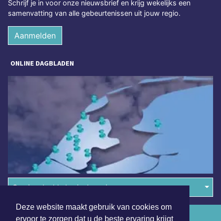
Schrijf je in voor onze nieuwsbrief en krijg wekelijks een
samenvatting van alle gebeurtenissen uit jouw regio.
Aanmelden
ONLINE DAGBLADEN
Overige dagbladen in de regio
Deze website maakt gebruik van cookies om
Algemene voorwaarden
ervoor te zorgen dat u de beste ervaring krijgt