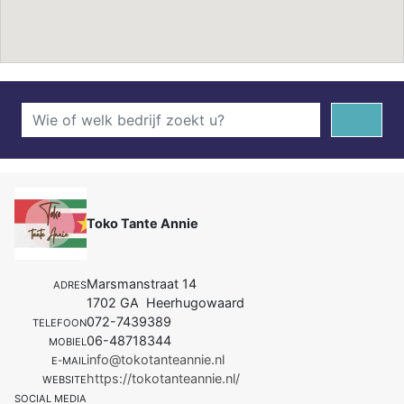
Toko Tante Annie
Marsmanstraat 14
ADRES
1702 GA Heerhugowaard
072-7439389
TELEFOON
06-48718344
MOBIEL
info@tokotanteannie.nl
E-MAIL
https://tokotanteannie.nl/
WEBSITE
SOCIAL MEDIA