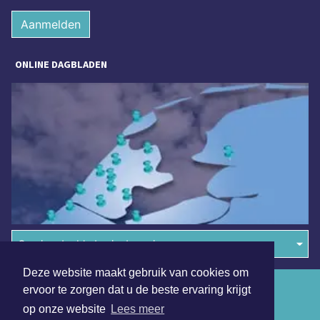
Aanmelden
ONLINE DAGBLADEN
Overige dagbladen in de regio
Deze website maakt gebruik van cookies om
Algemene voorwaarden
ervoor te zorgen dat u de beste ervaring krijgt
op onze website
Lees meer
Disclaimer