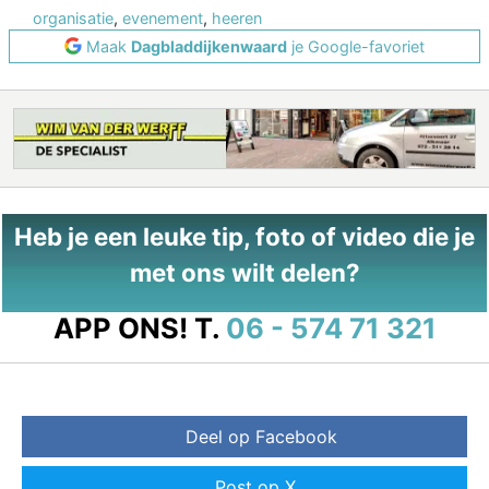
organisatie
,
evenement
,
heeren
Maak
Dagbladdijkenwaard
je Google-favoriet
Heb je een leuke tip, foto of video die je
met ons wilt delen?
APP ONS!
T.
06 - 574 71 321
Deel op Facebook
Post op X