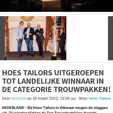
Vorige
V
HOES TAILORS UITGEROEPEN
TOT LANDELIJKE WINNAAR IN
DE CATEGORIE TROUWPAKKEN!
Door
Redactie
op
30 maart 2022, 13:56 uur
Bron:
Hoes Tailors
NEDERLAND - Bij Hoes Tailors in Alkmaar mogen de vlaggen
uit. Zij werden tijdens de Top Trouwbedrijven Awards