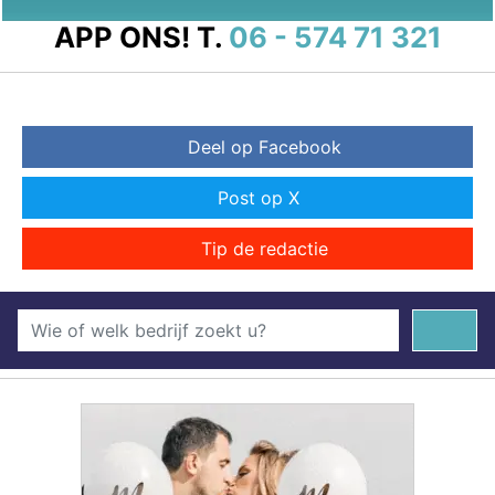
APP ONS!
T.
06 - 574 71 321
Deel op Facebook
Post op X
Tip de redactie