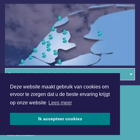
Overige dagbladen in de regio
Deze website maakt gebruik van cookies om
Algemene voorwaarden
ervoor te zorgen dat u de beste ervaring krijgt
op onze website
Lees meer
Disclaimer
Privacy Statement
Ik accepteer cookies
Copyright (c) 2026 | Dagbladdijkenwaard.nl - Alle rechten
voorbehouden