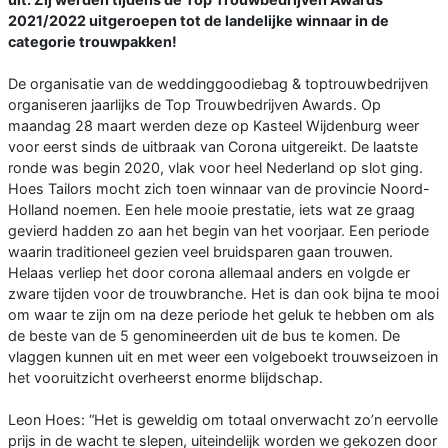
2021/2022 uitgeroepen tot de landelijke winnaar in de
categorie trouwpakken!
De organisatie van de weddinggoodiebag & toptrouwbedrijven
organiseren jaarlijks de Top Trouwbedrijven Awards. Op
maandag 28 maart werden deze op Kasteel Wijdenburg weer
voor eerst sinds de uitbraak van Corona uitgereikt. De laatste
ronde was begin 2020, vlak voor heel Nederland op slot ging.
Hoes Tailors mocht zich toen winnaar van de provincie Noord-
Holland noemen. Een hele mooie prestatie, iets wat ze graag
gevierd hadden zo aan het begin van het voorjaar. Een periode
waarin traditioneel gezien veel bruidsparen gaan trouwen.
Helaas verliep het door corona allemaal anders en volgde er
zware tijden voor de trouwbranche. Het is dan ook bijna te mooi
om waar te zijn om na deze periode het geluk te hebben om als
de beste van de 5 genomineerden uit de bus te komen. De
vlaggen kunnen uit en met weer een volgeboekt trouwseizoen in
het vooruitzicht overheerst enorme blijdschap.
Leon Hoes: “Het is geweldig om totaal onverwacht zo’n eervolle
prijs in de wacht te slepen, uiteindelijk worden we gekozen door