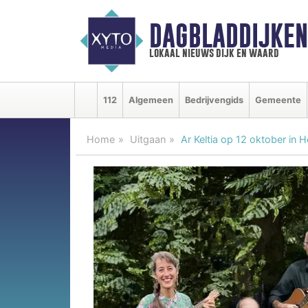
DAGBLADDIJKE
lokaal nieuws dijk en waard
112
Algemeen
Bedrijvengids
Gemeente
Home
Uitgaan
Ar Keltia op 12 oktober i