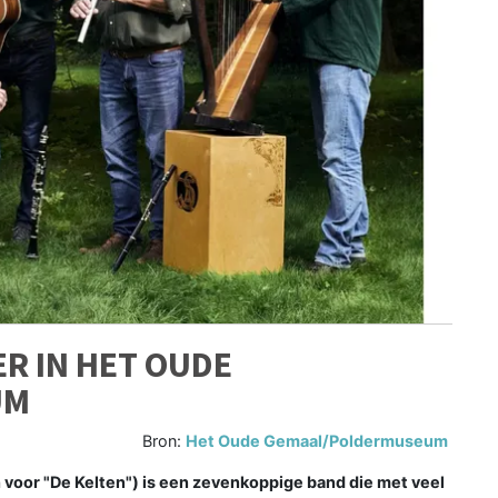
ER IN HET OUDE
UM
Bron:
Het Oude Gemaal/Poldermuseum
oor "De Kelten") is een zevenkoppige band die met veel