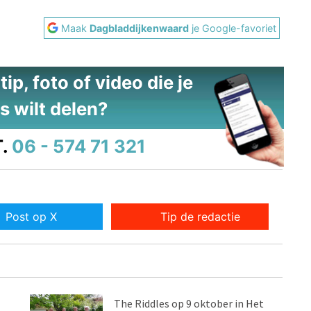
Maak
Dagbladdijkenwaard
je Google-favoriet
ip, foto of video die je
s wilt delen?
.
06 - 574 71 321
Post op X
Tip de redactie
The Riddles op 9 oktober in Het