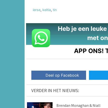
ierse
,
keltia
,
tin
Heb je een leuke t
met on
APP ONS!
T
Deel op Facebook
VERDER IN HET NIEUWS:
Brendan Monaghan & Niall