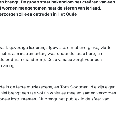
en brengt. De groep staat bekend om het creëren van een
l worden meegenomen naar de sferen van Ierland,
erzorgen zij een optreden in Het Oude
, vaak gevoelige liederen, afgewisseld met energieke, vlotte
siteit aan instrumenten, waaronder de Ierse harp, tin
nde bodhran (handtrom). Deze variatie zorgt voor een
ervaring.
e in de Ierse muziekscene, en Tom Slootman, die zijn eigen
Chiel brengt een tas vol tin whistles mee en samen verzorgen
onele instrumenten. Dit brengt het publiek in de sfeer van