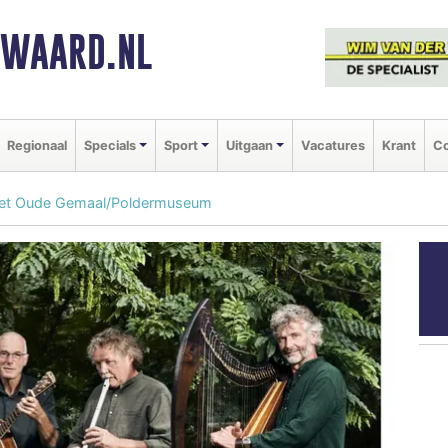
NWAARD.NL
Regionaal
Specials
Sport
Uitgaan
Vacatures
Krant
Co
n Het Oude Gemaal/Poldermuseum