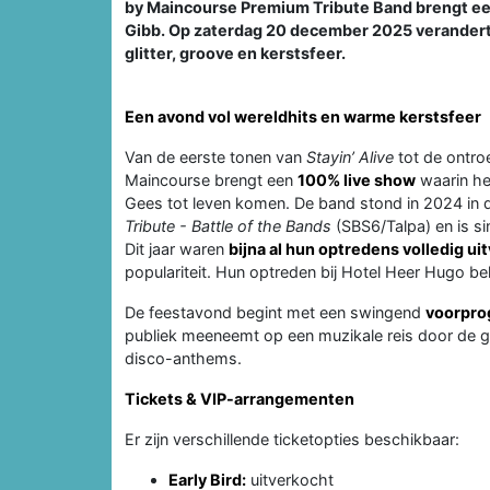
by Maincourse Premium Tribute Band brengt ee
Gibb. Op zaterdag 20 december 2025 verandert d
glitter, groove en kerstsfeer.
Een avond vol wereldhits en warme kerstsfeer
Van de eerste tonen van
Stayin’ Alive
tot de ontro
Maincourse brengt een
100% live show
waarin het
Gees tot leven komen. De band stond in 2024 in 
Tribute - Battle of the Bands
(SBS6/Talpa) en is s
Dit jaar waren
bijna al hun optredens volledig ui
populariteit. Hun optreden bij Hotel Heer Hugo bel
De feestavond begint met een swingend
voorpro
publiek meeneemt op een muzikale reis door de gr
disco-anthems.
Tickets & VIP-arrangementen
Er zijn verschillende ticketopties beschikbaar:
Early Bird:
uitverkocht