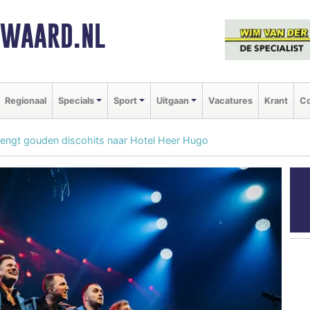
NWAARD.NL
Regionaal
Specials
Sport
Uitgaan
Vacatures
Krant
Co
engt gouden discohits naar Hotel Heer Hugo