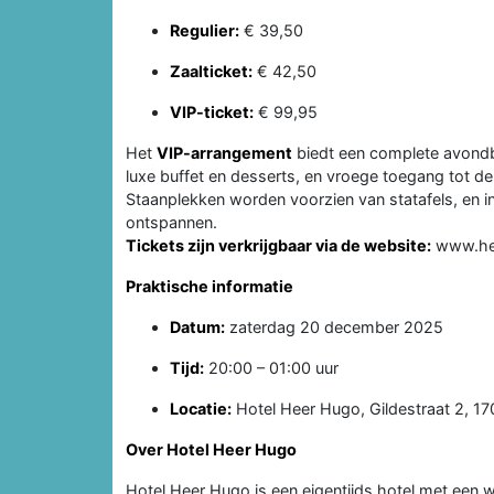
Regulier:
€ 39,50
Zaalticket:
€ 42,50
VIP-ticket:
€ 99,95
Het
VIP-arrangement
biedt een complete avondb
luxe buffet en desserts, en vroege toegang tot de 
Staanplekken worden voorzien van statafels, en 
ontspannen.
Tickets zijn verkrijgbaar via de website:
www.he
Praktische informatie
Datum:
zaterdag 20 december 2025
Tijd:
20:00 – 01:00 uur
Locatie:
Hotel Heer Hugo, Gildestraat 2, 
Over Hotel Heer Hugo
Hotel Heer Hugo is een eigentijds hotel met een wa