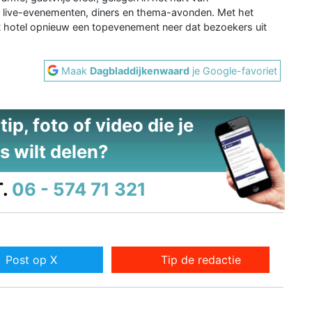
g live-evenementen, diners en thema-avonden. Met het
 hotel opnieuw een topevenement neer dat bezoekers uit
Maak
Dagbladdijkenwaard
je Google-favoriet
ip, foto of video die je
s wilt delen?
.
06 - 574 71 321
Post op X
Tip de redactie