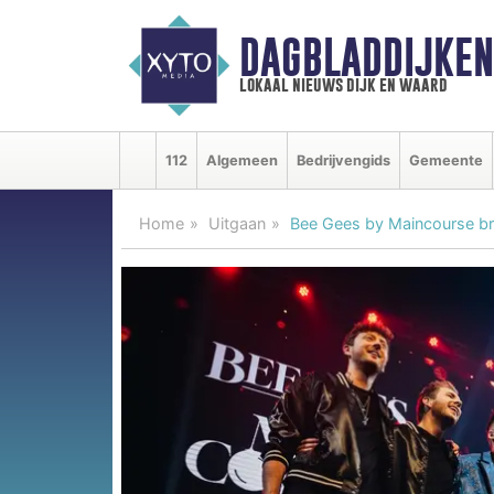
DAGBLADDIJKE
lokaal nieuws dijk en waard
112
Algemeen
Bedrijvengids
Gemeente
Home
Uitgaan
Bee Gees by Maincourse br