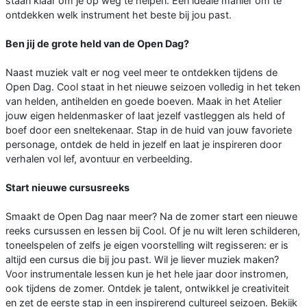
staan klaar om je op weg te helpen. Een ideale manier om te
ontdekken welk instrument het beste bij jou past.
Ben jij de grote held van de Open Dag?
Naast muziek valt er nog veel meer te ontdekken tijdens de
Open Dag. Cool staat in het nieuwe seizoen volledig in het teken
van helden, antihelden en goede boeven. Maak in het Atelier
jouw eigen heldenmasker of laat jezelf vastleggen als held of
boef door een sneltekenaar. Stap in de huid van jouw favoriete
personage, ontdek de held in jezelf en laat je inspireren door
verhalen vol lef, avontuur en verbeelding.
Start nieuwe cursusreeks
Smaakt de Open Dag naar meer? Na de zomer start een nieuwe
reeks cursussen en lessen bij Cool. Of je nu wilt leren schilderen,
toneelspelen of zelfs je eigen voorstelling wilt regisseren: er is
altijd een cursus die bij jou past. Wil je liever muziek maken?
Voor instrumentale lessen kun je het hele jaar door instromen,
ook tijdens de zomer. Ontdek je talent, ontwikkel je creativiteit
en zet de eerste stap in een inspirerend cultureel seizoen. Bekijk