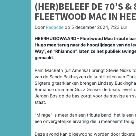
(HER)BELEEF DE 70’S &
FLEETWOOD MAC IN H
Door
Redactie
op
5 december 2024, 7:23 uur
HEERHUGOWAARD - Fleetwood Mac tribute band 
Hugo mee terug naar de hoogtijdagen van de le
Way”, en “Rhiannon”, laten ze het publiek swi
gemaakt.
Pam MacBeth (uit Amerika) brengt Stevie Nicks tot
van de Sande Bakhuyzen de subtiliteiten van Chri
Sligter’s gitaarklanken brengen Lindsey Buckingham
Romance drummer Guzz Genser de beats levert d
Jeroen Bos op de bas zorgt voor de stevige en 
staat.
"Mirage" is meer dan een tribute band; het is een
een onvergetelijke ervaring die u meeneemt terug 
Deze avond kan bijgewoond worden door tickets t