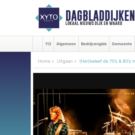
DAGBLADDIJKE
lokaal nieuws dijk en waard
112
Algemeen
Bedrijvengids
Gemeente
Home
Uitgaan
(Her)beleef de 70’s & 80’