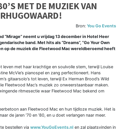
 80’S MET DE MUZIEK VAN
EERHUGOWAARD!
Bron:
You Go Events
“Mirage” neemt u vrijdag 13 december in Hotel Heer
gendarische band. Met hits als “Dreams”, “Go Your Own
ngen op de muziek die Fleetwood Mac wereldberoemd heeft
 leven met haar krachtige en soulvolle stem, terwijl Louise
stine McVie’s pianospel en zang perfectioneert. Hans
’s gitaarsolo’s tot leven, terwijl Ex Herman Brood’s Wild
ie Fleetwood Mac’s muziek zo onweerstaanbaar maken.
swingende ritmesectie waar Fleetwood Mac bekend om
 eerbetoon aan Fleetwood Mac en hun tijdloze muziek. Het is
naar de jaren '70 en '80, en u doet verlangen naar meer.
e bestellen via
www.YouGoEvents.nl
en zal plaatsvinden in