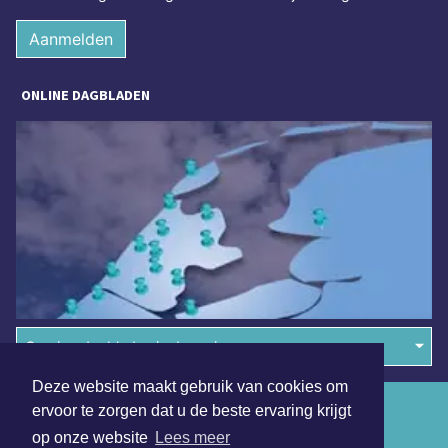
Aanmelden
ONLINE DAGBLADEN
Overige dagbladen in de regio
Deze website maakt gebruik van cookies om
Algemene voorwaarden
ervoor te zorgen dat u de beste ervaring krijgt
op onze website
Lees meer
Disclaimer