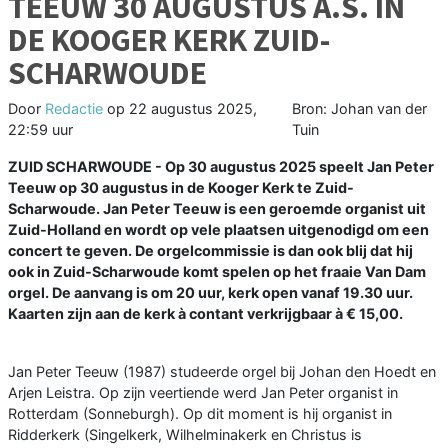
TEEUW 30 AUGUSTUS A.S. IN
DE KOOGER KERK ZUID-
SCHARWOUDE
Door
Redactie
op
22 augustus 2025,
Bron: Johan van der
22:59 uur
Tuin
ZUID SCHARWOUDE - Op 30 augustus 2025 speelt Jan Peter
Teeuw op 30 augustus in de Kooger Kerk te Zuid-
Scharwoude. Jan Peter Teeuw is een geroemde organist uit
Zuid-Holland en wordt op vele plaatsen uitgenodigd om een
concert te geven. De orgelcommissie is dan ook blij dat hij
ook in Zuid-Scharwoude komt spelen op het fraaie Van Dam
orgel. De aanvang is om 20 uur, kerk open vanaf 19.30 uur.
Kaarten zijn aan de kerk à contant verkrijgbaar à € 15,00.
Jan Peter Teeuw (1987) studeerde orgel bij Johan den Hoedt en
Arjen Leistra. Op zijn veertiende werd Jan Peter organist in
Rotterdam (Sonneburgh). Op dit moment is hij organist in
Ridderkerk (Singelkerk, Wilhelminakerk en Christus is