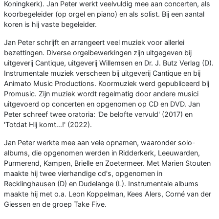
Koningkerk). Jan Peter werkt veelvuldig mee aan concerten, als
koorbegeleider (op orgel en piano) en als solist. Bij een aantal
koren is hij vaste begeleider.
Jan Peter schrijft en arrangeert veel muziek voor allerlei
bezettingen. Diverse orgelbewerkingen zijn uitgegeven bij
uitgeverij Cantique, uitgeverij Willemsen en Dr. J. Butz Verlag (D).
Instrumentale muziek verscheen bij uitgeverij Cantique en bij
Animato Music Productions. Koormuziek werd gepubliceerd bij
Promusic. Zijn muziek wordt regelmatig door andere musici
uitgevoerd op concerten en opgenomen op CD en DVD. Jan
Peter schreef twee oratoria: 'De belofte vervuld' (2017) en
'Totdat Hij komt...!' (2022).
Jan Peter werkte mee aan vele opnamen, waaronder solo-
albums, die opgenomen werden in Ridderkerk, Leeuwarden,
Purmerend, Kampen, Brielle en Zoetermeer. Met Marien Stouten
maakte hij twee vierhandige cd's, opgenomen in
Recklinghausen (D) en Dudelange (L). Instrumentale albums
maakte hij met o.a. Leon Koppelman, Kees Alers, Corné van der
Giessen en de groep Take Five.