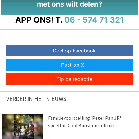
met ons wilt delen?
APP ONS!
T.
06 - 574 71 321
Deel op Facebook
Post op X
Tip de redactie
VERDER IN HET NIEUWS:
Familievoorstelling 'Peter Pan JR'
speelt in Cool Kunst en Cultuur.