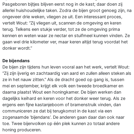
Pasgeboren bijtjes blijven eerst nog in de kast; daar doen zij
allerlei huishoudelijke taken. Zodra de bijen groot genoeg zijn, na
ongeveer drie weken, vliegen ze uit. Een interessant proces,
vertelt Wout: “Zij vliegen uit, scannen de omgeving en keren
terug. Telkens een stukje verder, tot ze de omgeving prima
kennen en weten waar ze nectar en stuifmeel kunnen vinden. Ze
gaan wel drie kilometer ver, maar keren altijd terug voordat het
donker wordt.”
De bijendans
De bijen zijn tijdens hun leven vooral aan het werk, vertelt Wout:
“Zij zijn ijverig en zachtaardig van aard en zullen alleen steken als
ze in het nauw zitten.” Als de dracht goed op gang is, tussen
mei en september, krijgt elk volk een tweede broedkamer en
daarna plaatst Wout een honingkamer. De bijen werken dan
dagelijks keihard en keren voor het donker weer terug. Als ze
ergens een fijne kastanjeboom of bramenstruik vinden, dan
communiceren ze dat bij terugkomst in de kast via een
zogenaamde ‘bijendans’. De anderen gaan daar dan ook naar
toe. Twee bijenvolken op één plek kunnen zo totaal andere
honing produceren.