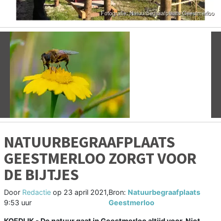
Vorige
V
NATUURBEGRAAFPLAATS
GEESTMERLOO ZORGT VOOR
DE BIJTJES
Door
Redactie
op
23 april 2021,
Bron:
Natuurbegraafplaats
9:53 uur
Geestmerloo
KOEDIJK - De natuur gaat in Geestmerloo altijd voor. Niet