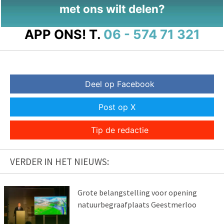
met ons wilt delen?
APP ONS!
T.
06 - 574 71 321
Deel op Facebook
Post op X
Tip de redactie
VERDER IN HET NIEUWS:
Grote belangstelling voor opening
natuurbegraafplaats Geestmerloo