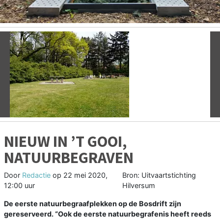
Vorige
V
NIEUW IN ’T GOOI,
NATUURBEGRAVEN
Door
Redactie
op
22 mei 2020,
Bron: Uitvaartstichting
12:00 uur
Hilversum
De eerste natuurbegraafplekken op de Bosdrift zijn
gereserveerd. “Ook de eerste natuurbegrafenis heeft reeds