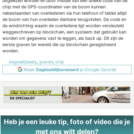
uitgelezen worden en door middel van een unieke code van de
chip met de GPS-coordinaten van de boom kunnen
nabestaanden van overledenen via hun telefoon of tablet altijd
de boom van hun overleden dierbare terugvinden. De code en
de windrichting waarin de overledene ligt worden versleuteld
weggeschreven op blockchain, een systeem dat gebruikt kan
worden om gegevens vast te leggen, als back up. Dit zijn de
eerste graven ter wereld die op blockchain geregistreerd
worden.
begraafplaats
,
graven
,
chip
Maak
Dagbladdijkenwaard
je Google-favoriet
Heb je een leuke tip, foto of video die je
met ons wilt delen?