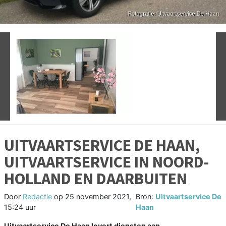
Vorige
V
UITVAARTSERVICE DE HAAN,
UITVAARTSERVICE IN NOORD-
HOLLAND EN DAARBUITEN
Door
Redactie
op
25 november 2021,
Bron:
Uitvaartservice De
15:24 uur
Haan
Uitvaartservice De Haan levert diensten aan