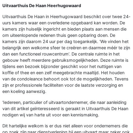
Uitvaarthuis De Haan Heerhugowaard
Uitvaarthuis De Haan in Heerhugowaard beschikt over twee 24-
uurs kamers waar een overledene opgebaard kan worden. De
kamers zijn huiselijk ingericht en bieden plaats aan mensen die
om uiteenlopende redenen thuis geen opbaring doen. De
kamers zijn daarom 24 uur per dag toegankelijk. ‘We vinden het
belangrijk een welkome sfeer te creëren en daarmee méér te zijn
dan een functioneel rouwcentrum’. De centrale ruimte in het
gebouw heeft meerdere gebruiksmogelijkheden. Deze ruimte is
tijdens een bezoek bijzonder geschikt voor het nuttigen van
koffie of thee en een zelf meegebrachte maaltijd. Het houden
van de condoleance behoort ook tot de mogelijkheden. Tevens
zijn er professionele faciliteiten voor de laatste verzorging en
een koeling aanwezig.
‘Iedereen, particulier of uitvaartondernemer, die naar aanleiding
van dit artikel geïnteresseerd is geraakt in Uitvaarthuis De Haan
nodigen wij van harte uit voor een kennismaking.
Dit hartelijke welkom is er dus niet alleen voor ondernemers die
op zoek zijn naar dienstverlening bij een uitvaart maar zeker ook