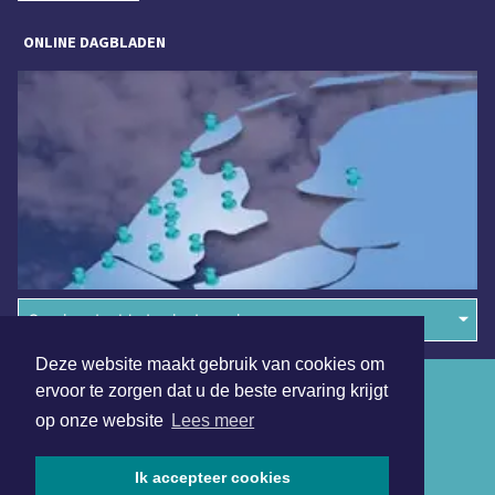
ONLINE DAGBLADEN
Overige dagbladen in de regio
Deze website maakt gebruik van cookies om
Algemene voorwaarden
ervoor te zorgen dat u de beste ervaring krijgt
op onze website
Lees meer
Disclaimer
Privacy Statement
Ik accepteer cookies