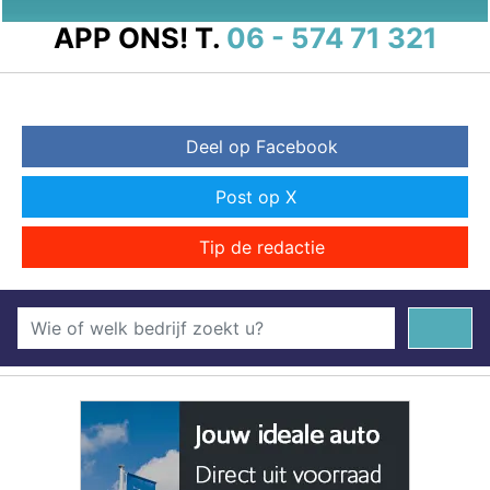
APP ONS!
T.
06 - 574 71 321
Deel op Facebook
Post op X
Tip de redactie