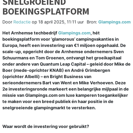
SNELGROEIEND
BOEKINGSPLATFORM
Door
Redactie
op
18 april 2025, 11:11 uur
Bron:
Glampings.com
Het Arnhemse techbedrijf
Glampings.com
, hét
boekingsplatform voor ‘glamorous’ campingvakanties in
Europa, heeft een investering van €1 miljoen opgehaald. De
scale-up, opgericht door de Arnhemse ondernemers Sven
Schuurmans en Tom Groenen, ontvangt het groeikapitaal
onder andere van Quantum Leap Capital – geleid door Mike de
Boer (mede-oprichter KNAB) en André Grimbergen
(oprichter Albelli) – en Bright Business van
serieondernemers Bart van Went en Mike Verhoeven. Deze
2e investeringsronde markeert een belangrijke mijlpaal in de
missie van Glampings.com om luxe kamperen toegankelijker
te maken voor een breed publiek én haar positie in de
snelgroeiende glampingmarkt te versterken.
Waar wordt de investering voor gebruikt?