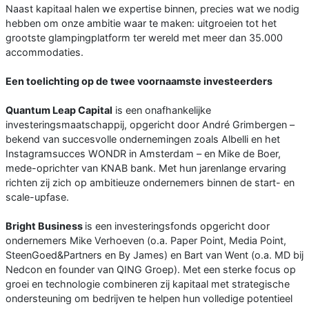
Naast kapitaal halen we expertise binnen, precies wat we nodig
hebben om onze ambitie waar te maken: uitgroeien tot het
grootste glampingplatform ter wereld met meer dan 35.000
accommodaties.
Een toelichting op de twee voornaamste investeerders
Quantum Leap Capital
is een onafhankelijke
investeringsmaatschappij, opgericht door André Grimbergen –
bekend van succesvolle ondernemingen zoals Albelli en het
Instagramsucces WONDR in Amsterdam – en Mike de Boer,
mede-oprichter van KNAB bank. Met hun jarenlange ervaring
richten zij zich op ambitieuze ondernemers binnen de start- en
scale-upfase.
Bright Business
is een investeringsfonds opgericht door
ondernemers Mike Verhoeven (o.a. Paper Point, Media Point,
SteenGoed&Partners en By James) en Bart van Went (o.a. MD bij
Nedcon en founder van QING Groep). Met een sterke focus op
groei en technologie combineren zij kapitaal met strategische
ondersteuning om bedrijven te helpen hun volledige potentieel