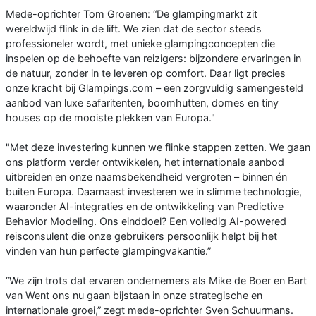
Mede-oprichter Tom Groenen: “De glampingmarkt zit
wereldwijd flink in de lift. We zien dat de sector steeds
professioneler wordt, met unieke glampingconcepten die
inspelen op de behoefte van reizigers: bijzondere ervaringen in
de natuur, zonder in te leveren op comfort. Daar ligt precies
onze kracht bij Glampings.com – een zorgvuldig samengesteld
aanbod van luxe safaritenten, boomhutten, domes en tiny
houses op de mooiste plekken van Europa."
"Met deze investering kunnen we flinke stappen zetten. We gaan
ons platform verder ontwikkelen, het internationale aanbod
uitbreiden en onze naamsbekendheid vergroten – binnen én
buiten Europa. Daarnaast investeren we in slimme technologie,
waaronder AI-integraties en de ontwikkeling van Predictive
Behavior Modeling. Ons einddoel? Een volledig AI-powered
reisconsulent die onze gebruikers persoonlijk helpt bij het
vinden van hun perfecte glampingvakantie.”
“We zijn trots dat ervaren ondernemers als Mike de Boer en Bart
van Went ons nu gaan bijstaan in onze strategische en
internationale groei,” zegt mede-oprichter Sven Schuurmans.