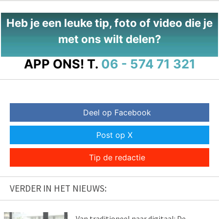
Heb je een leuke tip, foto of video die je
met ons wilt delen?
APP ONS!
T.
06 - 574 71 321
Deel op Facebook
Post op X
Tip de redactie
VERDER IN HET NIEUWS:
Van traditioneel naar digitaal: De