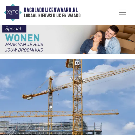
DAGBLADDIJKENWAARD.NL
lokaal nieuws dijk en waard