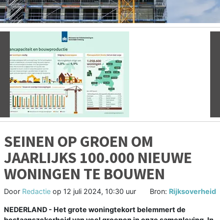
Vorige
V
SEINEN OP GROEN OM
JAARLIJKS 100.000 NIEUWE
WONINGEN TE BOUWEN
Door
Redactie
op
12 juli 2024, 10:30 uur
Bron:
Rijksoverheid
NEDERLAND - Het grote woningtekort belemmert de
bestaanszekerheid van veel groepen in onze samenleving. In