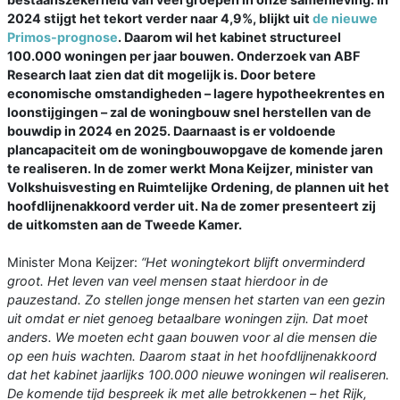
2024 stijgt het tekort verder naar 4,9%, blijkt uit
de nieuwe
Primos-prognose
. Daarom wil het kabinet structureel
100.000 woningen per jaar bouwen. Onderzoek van ABF
Research laat zien dat dit mogelijk is. Door betere
economische omstandigheden – lagere hypotheekrentes en
loonstijgingen – zal de woningbouw snel herstellen van de
bouwdip in 2024 en 2025. Daarnaast is er voldoende
plancapaciteit om de woningbouwopgave de komende jaren
te realiseren. In de zomer werkt Mona Keijzer, minister van
Volkshuisvesting en Ruimtelijke Ordening, de plannen uit het
hoofdlijnenakkoord verder uit. Na de zomer presenteert zij
de uitkomsten aan de Tweede Kamer.
Minister Mona Keijzer:
“Het woningtekort blijft onverminderd
groot. Het leven van veel mensen staat hierdoor in de
pauzestand. Zo stellen jonge mensen het starten van een gezin
uit omdat er niet genoeg betaalbare woningen zijn. Dat moet
anders. We moeten echt gaan bouwen voor al die mensen die
op een huis wachten. Daarom staat in het hoofdlijnenakkoord
dat het kabinet jaarlijks 100.000 nieuwe woningen wil realiseren.
De komende tijd bespreek ik met alle betrokkenen – het Rijk,