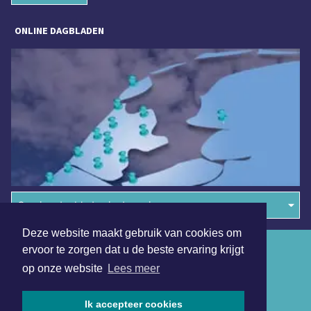
ONLINE DAGBLADEN
Overige dagbladen in de regio
Deze website maakt gebruik van cookies om
Algemene voorwaarden
ervoor te zorgen dat u de beste ervaring krijgt
op onze website
Lees meer
Disclaimer
Privacy Statement
Ik accepteer cookies