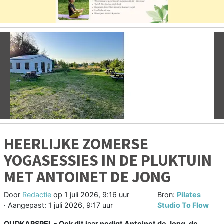
Vorige
V
HEERLIJKE ZOMERSE
YOGASESSIES IN DE PLUKTUIN
MET ANTOINET DE JONG
Door
Redactie
op
1 juli 2026, 9:16 uur
Bron:
Pilates
· Aangepast:
1 juli 2026, 9:17 uur
Studio To Flow
OUDKARSPEL - Ook dit jaar nodigt Antoinet de Jong, de