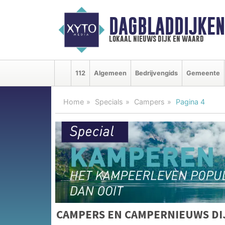
DAGBLADDIJKE
lokaal nieuws dijk en waard
112
Algemeen
Bedrijvengids
Gemeente
Home
Specials
Campers
Pagina 4
CAMPERS EN CAMPERNIEUWS DI