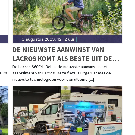
3 augustus 2023, 12:12 uur
|
DE NIEUWSTE AANWINST VAN
LACROS KOMT ALS BESTE UIT DE
TEST!
t
De Lacros S600XL Belt is de nieuwste aanwinst in het
eurs
assortiment van Lacros. Deze fiets is uitgerust met de
nieuwste technologieën voor een ultieme [...]