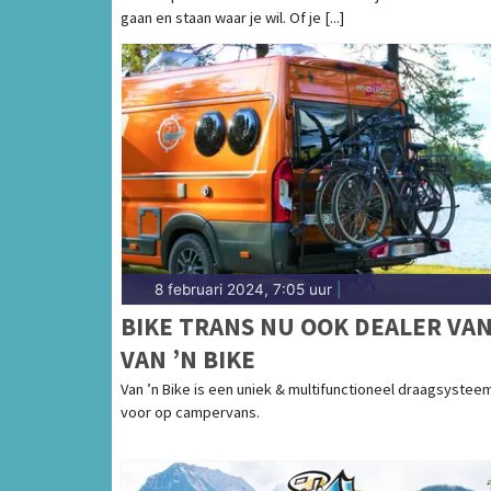
gaan en staan waar je wil. Of je [...]
8 februari 2024, 7:05 uur
|
BIKE TRANS NU OOK DEALER VA
VAN ’N BIKE
Van ’n Bike is een uniek & multifunctioneel draagsystee
voor op campervans.