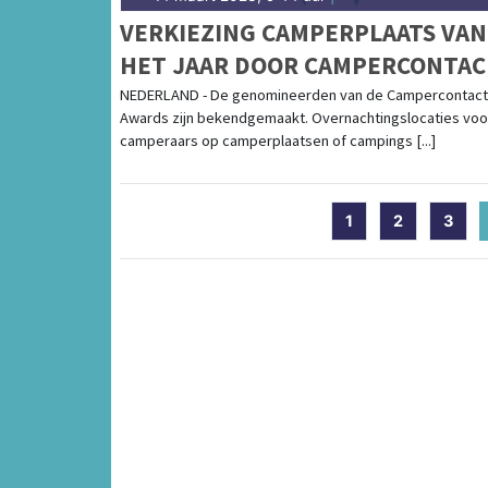
VERKIEZING CAMPERPLAATS VAN
HET JAAR DOOR CAMPERCONTAC
EN NKC
NEDERLAND - De genomineerden van de Campercontact
Awards zijn bekendgemaakt. Overnachtingslocaties voo
camperaars op camperplaatsen of campings [...]
1
2
3