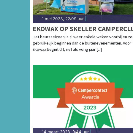
1 mei 2023, 22:09 uur
|
EKOWAX OP SKELLER CAMPERCL
Het beursseizoen is al weer enkele weken voorbij en zo
gebruikelijk beginnen dan de buitenevenementen. Voor
Ekowax begint dit, net als vorig jaar [...]
14 maart 2023, 9:44 uur
|