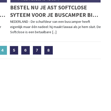
BESTEL NU JE AST SOFTCLOSE
T
SYTEEM VOOR JE BUSCAMPER BIJ
CAMPER PROFI
NEDERLAND - De schuifdeur van een buscamper heeft
r
eigenlijk maar één nadeel: hij maakt lawaai als je hem sluit. De
Softclose is een betaalbare [...]
4
(current)
5
6
7
8