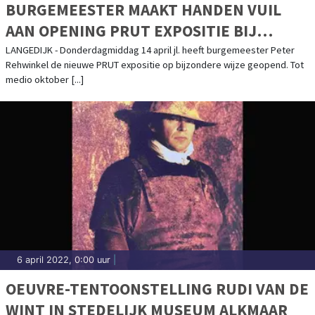
BURGEMEESTER MAAKT HANDEN VUIL
AAN OPENING PRUT EXPOSITIE BIJ
MUSEUM BROEKERVEILING
LANGEDIJK - Donderdagmiddag 14 april jl. heeft burgemeester Peter
Rehwinkel de nieuwe PRUT expositie op bijzondere wijze geopend. Tot
medio oktober [...]
6 april 2022, 0:00 uur
|
OEUVRE-TENTOONSTELLING RUDI VAN DE
WINT IN STEDELIJK MUSEUM ALKMAAR