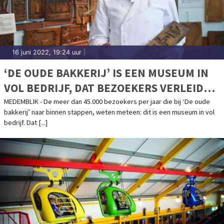
16 juni 2022, 19:24 uur
|
‘DE OUDE BAKKERIJ’ IS EEN MUSEUM IN
VOL BEDRIJF, DAT BEZOEKERS VERLEIDT
VIA ALLE ZINTUIGEN
MEDEMBLIK - De meer dan 45.000 bezoekers per jaar die bij ‘De oude
bakkerij’ naar binnen stappen, weten meteen: dit is een museum in vol
bedrijf. Dat [...]