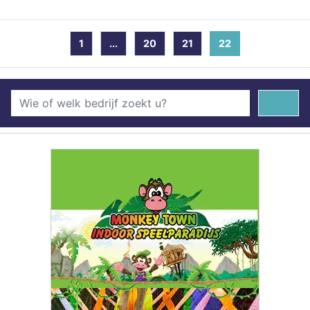
1
...
20
21
22
(current)