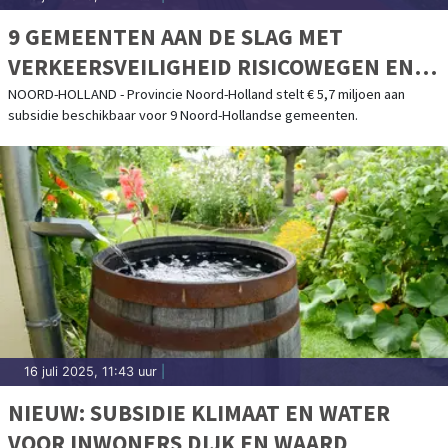
9 GEMEENTEN AAN DE SLAG MET
VERKEERSVEILIGHEID RISICOWEGEN EN
AANLEG DOORFIETSROUTES
NOORD-HOLLAND - Provincie Noord-Holland stelt € 5,7 miljoen aan
subsidie beschikbaar voor 9 Noord-Hollandse gemeenten.
16 juli 2025, 11:43 uur
|
NIEUW: SUBSIDIE KLIMAAT EN WATER
VOOR INWONERS DIJK EN WAARD