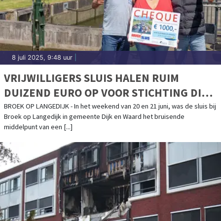
8 juli 2025, 9:48 uur
|
VRIJWILLIGERS SLUIS HALEN RUIM
DUIZEND EURO OP VOOR STICHTING DIJK
EN WAARD VOOR ELKAAR
BROEK OP LANGEDIJK - In het weekend van 20 en 21 juni, was de sluis bij
Broek op Langedijk in gemeente Dijk en Waard het bruisende
middelpunt van een [...]