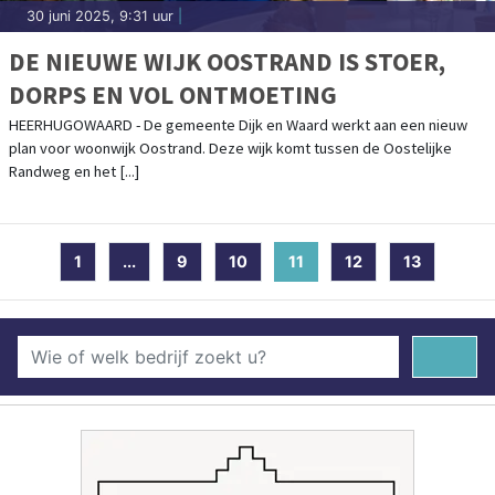
30 juni 2025, 9:31 uur
|
DE NIEUWE WIJK OOSTRAND IS STOER,
DORPS EN VOL ONTMOETING
HEERHUGOWAARD - De gemeente Dijk en Waard werkt aan een nieuw
plan voor woonwijk Oostrand. Deze wijk komt tussen de Oostelijke
Randweg en het [...]
1
...
9
10
11
(current)
12
13