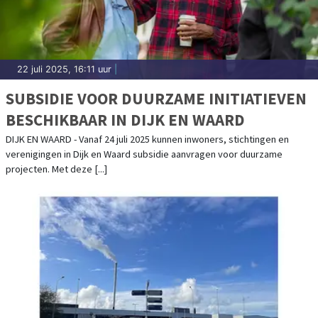
In Gemeente Dijk en waard geniet je van een dorps
karakter en stedelijke allure. Daar horen ook gezellige en
hippe evenementen bij. Wat dacht je van de altijd
gezellige jaarmarkt en sportieve fietstochten? En
22 juli 2025, 16:11 uur
|
natuurlijk kun je in Dijk en Waard ook uit je dak gaan op
SUBSIDIE VOOR DUURZAME INITIATIEVEN
populaire festivals als Mixtream, Heerhugowaard Live en
BESCHIKBAAR IN DIJK EN WAARD
Indian Summer Festival. Wij vertellen je alles wat je wilt
weten over de evenementen in onze gemeente. Voor
DIJK EN WAARD - Vanaf 24 juli 2025 kunnen inwoners, stichtingen en
evenementen groot en klein, moet je in gemeente Dijk en
verenigingen in Dijk en Waard subsidie aanvragen voor duurzame
Waard zijn.
projecten. Met deze [...]