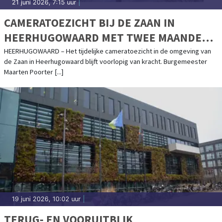
21 juni 2026, 7:15 uur
|
CAMERATOEZICHT BIJ DE ZAAN IN
HEERHUGOWAARD MET TWEE MAANDEN
VERLENGD
HEERHUGOWAARD – Het tijdelijke cameratoezicht in de omgeving van
de Zaan in Heerhugowaard blijft voorlopig van kracht. Burgemeester
Maarten Poorter [...]
19 juni 2026, 10:02 uur
|
TERUG- EN VOORUITBLIK