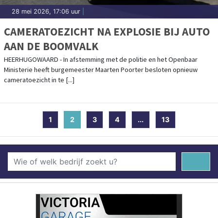
28 mei 2026, 17:06 uur
|
CAMERATOEZICHT NA EXPLOSIE BIJ AUTO
AAN DE BOOMVALK
HEERHUGOWAARD - In afstemming met de politie en het Openbaar
Ministerie heeft burgemeester Maarten Poorter besloten opnieuw
cameratoezicht in te [...]
1
2
(current)
3
4
...
13