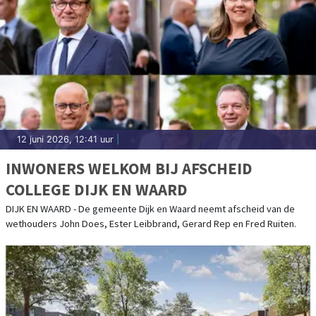
12 juni 2026, 12:41 uur
|
INWONERS WELKOM BIJ AFSCHEID
COLLEGE DIJK EN WAARD
DIJK EN WAARD - De gemeente Dijk en Waard neemt afscheid van de
wethouders John Does, Ester Leibbrand, Gerard Rep en Fred Ruiten.