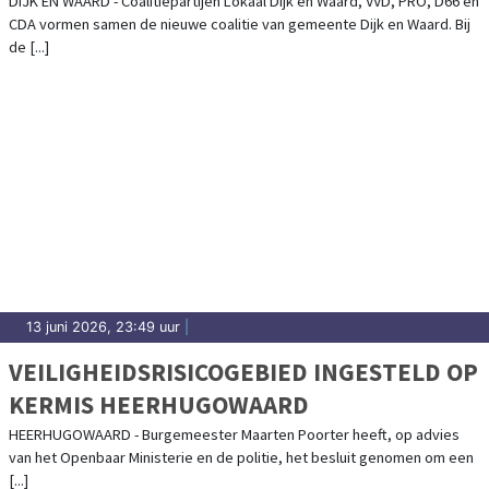
DIJK EN WAARD - Coalitiepartijen Lokaal Dijk en Waard, VVD, PRO, D66 en
CDA vormen samen de nieuwe coalitie van gemeente Dijk en Waard. Bij
de [...]
13 juni 2026, 23:49 uur
|
VEILIGHEIDSRISICOGEBIED INGESTELD OP
KERMIS HEERHUGOWAARD
HEERHUGOWAARD - Burgemeester Maarten Poorter heeft, op advies
van het Openbaar Ministerie en de politie, het besluit genomen om een
[...]