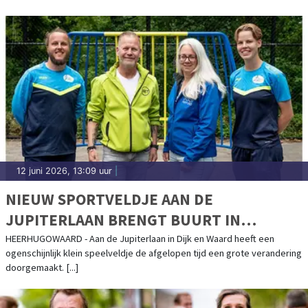
12 juni 2026, 13:09 uur
|
NIEUW SPORTVELDJE AAN DE
JUPITERLAAN BRENGT BUURT IN
BEWEGING
HEERHUGOWAARD - Aan de Jupiterlaan in Dijk en Waard heeft een
ogenschijnlijk klein speelveldje de afgelopen tijd een grote verandering
doorgemaakt. [...]