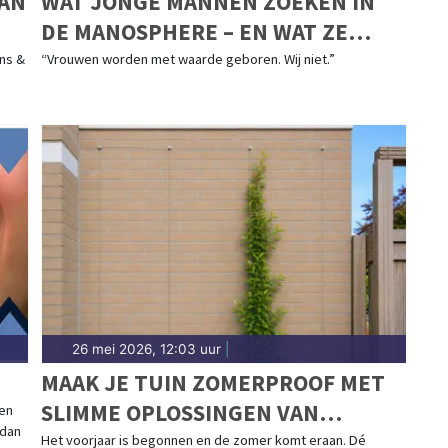
DAN
WAT JONGE MANNEN ZOEKEN IN
DE MANOSPHERE – EN WAT ZE
EIGENLIJK MISSEN
ns &
“Vrouwen worden met waarde geboren. Wij niet.”
26 mei 2026, 12:03 uur
|
MAAK JE TUIN ZOMERPROOF MET
SLIMME OPLOSSINGEN VAN
ten
 dan
STAALKABELSTUNTER
Het voorjaar is begonnen en de zomer komt eraan. Dé