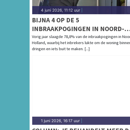
4 juni 2026, 11:12 uur
|
BIJNA 4 OP DE 5
INBRAAKPOGINGEN IN NOORD-
HOLLAND SUCCESVOL
Vorig jaar slaagde 78,8% van de inbraakpogingen in Noo
Holland, waarbij het inbrekers lukte om de woning binne
dringen en iets buit te maken. [...]
1 juni 2026, 16:17 uur
|