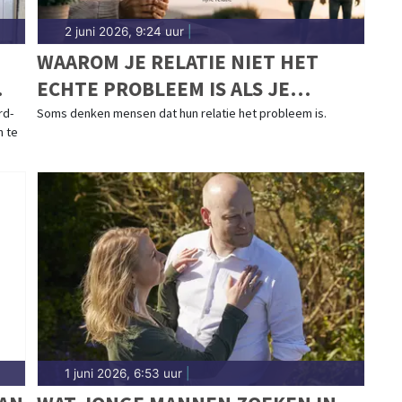
2 juni 2026, 9:24 uur
|
WAAROM JE RELATIE NIET HET
ECHTE PROBLEEM IS ALS JE
OPGEBRAND BENT
rd-
Soms denken mensen dat hun relatie het probleem is.
n te
1 juni 2026, 6:53 uur
|