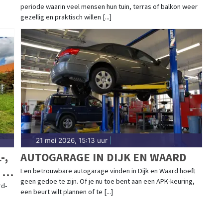
periode waarin veel mensen hun tuin, terras of balkon weer
gezellig en praktisch willen [...]
21 mei 2026, 15:13 uur
|
-,
AUTOGARAGE IN DIJK EN WAARD
 IN
Een betrouwbare autogarage vinden in Dijk en Waard hoeft
geen gedoe te zijn. Of je nu toe bent aan een APK-keuring,
rd-
een beurt wilt plannen of te [...]