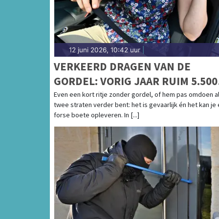
12 juni 2026, 10:42 uur
|
VERKEERD DRAGEN VAN DE
GORDEL: VORIG JAAR RUIM 5.500
BOETES IN NOORD-HOLLAND
Even een kort ritje zonder gordel, of hem pas omdoen al
twee straten verder bent: het is gevaarlijk én het kan je
forse boete opleveren. In [...]